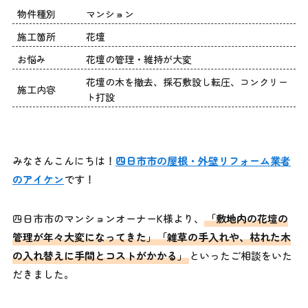
物件種別
マンション
施工箇所
花壇
お悩み
花壇の管理・維持が大変
花壇の木を撤去、採石敷設し転圧、コンクリー
施工内容
ト打設
みなさんこんにちは！
四日市市の屋根・外壁リフォーム業者
のアイケン
です！
四日市市のマンションオーナーK様より、
「敷地内の花壇の
管理が年々大変になってきた」「雑草の手入れや、枯れた木
の入れ替えに手間とコストがかかる」
といったご相談をいた
だきました。