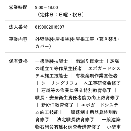
営業時間
9:00～18:00
（定休日：日曜・祝日）
法人番号
8190002018997
事業内容
外壁塗装•屋根塗装•屋根工事（葺き替え•
カバー）
保有資格
一級塗装技能士 ｜ 雨漏り鑑定士 ｜足場
の組立て等作業主任者 ｜エポガードシス
テム施工技能士 ｜ 有機溶剤作業責任者
｜ シーリングリフォーム工事研修会修了
｜ 石綿等の作業に係る特別教育修了 ｜
職長・安全衛生責任者能力向上教育修了
｜ 新KYT教育修了 ｜ エポガードシステ
ム施工技能士 ｜ 墜落制止用器具特別教
育修了 ｜ 法定職長教育修了 ｜ 一般建築
物石綿含有建材調査者講習修了｜ 小型車