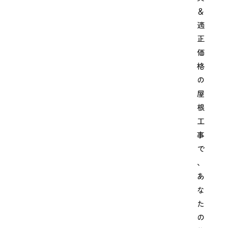
＆
適
正
価
格
の
屋
根
工
事
で
、
あ
な
た
の