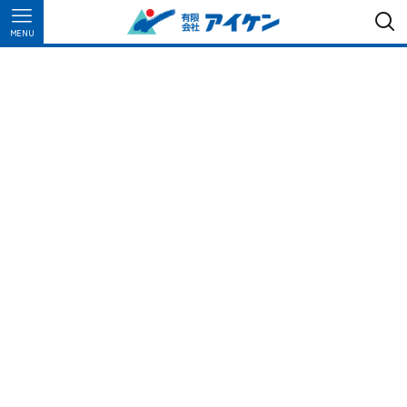
MENU
四
日
市
の
屋
根
工
事
は
、
ス
ピ
ー