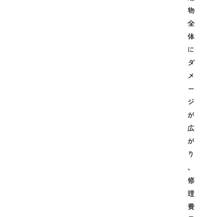
物
全
体
に
ダ
メ
ー
ジ
が
広
が
り
、
修
理
費