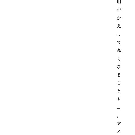
用
が
か
え
っ
て
高
く
な
る
こ
と
も
…
。
ア
イ