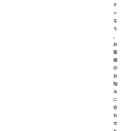
ケ
ン
な
ら
、
お
客
様
の
お
悩
み
に
合
わ
せ
た