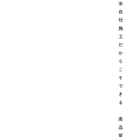
全
自
社
施
工
だ
か
ら
こ
そ
で
き
る
高
品
質