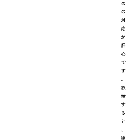
め
の
対
応
が
肝
心
で
す
。
放
置
す
る
と
、
建