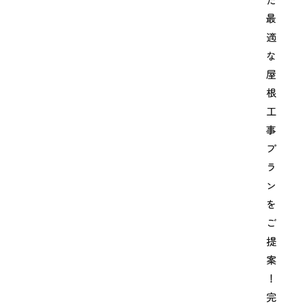
最
適
な
屋
根
工
事
プ
ラ
ン
を
ご
提
案
！
完