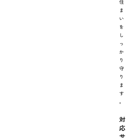
住
ま
い
を
し
っ
か
り
守
り
ま
す
。
対
応
サ