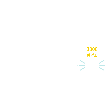
四日市
で
3000
件以上
の実
績！
あなた
の屋根
を最適
な方法
で守り
ます
お