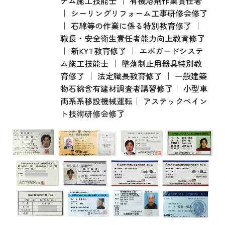
テム施工技能士 ｜ 有機溶剤作業責任者
｜ シーリングリフォーム工事研修会修了
｜ 石綿等の作業に係る特別教育修了 ｜
職長・安全衛生責任者能力向上教育修了
｜ 新KYT教育修了 ｜ エポガードシステ
ム施工技能士 ｜ 墜落制止用器具特別教
育修了 ｜ 法定職長教育修了 ｜ 一般建築
物石綿含有建材調査者講習修了｜ 小型車
両系系移設機械運転｜ アステックペイン
ト技術研修会修了