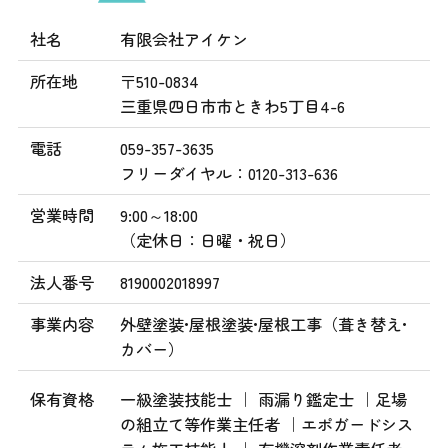
社名
有限会社アイケン
所在地
〒510-0834
三重県四日市市ときわ5丁目4-6
電話
059-357-3635
フリーダイヤル：0120-313-636
営業時間
9:00～18:00
（定休日：日曜・祝日）
法人番号
8190002018997
事業内容
外壁塗装•屋根塗装•屋根工事（葺き替え•
カバー）
保有資格
一級塗装技能士 ｜ 雨漏り鑑定士 ｜足場
の組立て等作業主任者 ｜エポガードシス