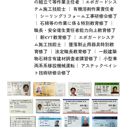
の組立て等作業主任者 ｜エポガードシス
テム施工技能士 ｜ 有機溶剤作業責任者
｜ シーリングリフォーム工事研修会修了
｜ 石綿等の作業に係る特別教育修了 ｜
職長・安全衛生責任者能力向上教育修了
｜ 新KYT教育修了 ｜ エポガードシステ
ム施工技能士 ｜ 墜落制止用器具特別教
育修了 ｜ 法定職長教育修了 ｜ 一般建築
物石綿含有建材調査者講習修了｜ 小型車
両系系移設機械運転｜ アステックペイン
ト技術研修会修了