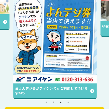
🐶
🎀よんデジ券がアイケンでもご利用して頂けま
す🐶✨️