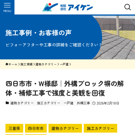
MENU
施工事例・お客様の声
ビフォーアフターや工事の詳細をご確認ください！
ホーム
施工実績
建物カテゴリー
一戸建
四日市市・W様邸｜外構ブロック塀の解
体・補修工事で強度と美観を回復
建物カテゴリー
施工カテゴリー
一戸建
外構工事
2026年2月18日
三重県
四日市市
建物カテゴリー
施工カテゴリー