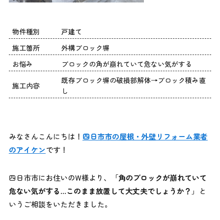
物件種別
戸建て
施工箇所
外構ブロック塀
お悩み
ブロックの角が崩れていて危ない気がする
既存ブロック塀の破損部解体→ブロック積み直
施工内容
し
みなさんこんにちは！
四日市市の屋根・外壁リフォーム業者
のアイケン
です！
四日市市にお住いのW様より、「
角のブロックが崩れていて
危ない気がする
…
このまま放置して大丈夫でしょうか？
」と
いうご相談をいただきました。