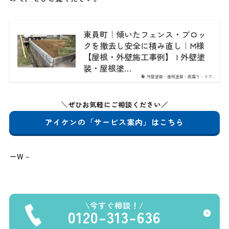
東員町｜傾いたフェンス・ブロッ
クを撤去し安全に積み直し｜M様
【屋根・外壁施工事例】 | 外壁塗
装・屋根塗…
外壁塗装・屋根塗装・雨漏り・リフ…
＼
ぜひお気軽にご相談ください／
アイケンの「サービス案内」はこちら
ーW－
今すぐ相談！
0120-313-636