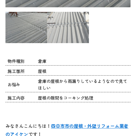
物件種別
倉庫
施工箇所
屋根
倉庫の屋根から雨漏りしているようなので見て
お悩み
ほしい
施工内容
屋根の隙間をコーキング処理
みなさんこんにちは！
四日市市の屋根・外壁リフォーム業者
のアイケン
です！