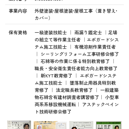
事業内容
外壁塗装•屋根塗装•屋根工事（葺き替え•
カバー）
保有資格
一級塗装技能士 ｜ 雨漏り鑑定士 ｜足場
の組立て等作業主任者 ｜エポガードシス
テム施工技能士 ｜ 有機溶剤作業責任者
｜ シーリングリフォーム工事研修会修了
｜ 石綿等の作業に係る特別教育修了 ｜
職長・安全衛生責任者能力向上教育修了
｜ 新KYT教育修了 ｜ エポガードシステ
ム施工技能士 ｜ 墜落制止用器具特別教
育修了 ｜ 法定職長教育修了 ｜ 一般建築
物石綿含有建材調査者講習修了｜ 小型車
両系系移設機械運転｜ アステックペイン
ト技術研修会修了