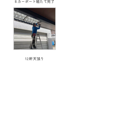
8.カーポート組たて完了
12.軒天張り