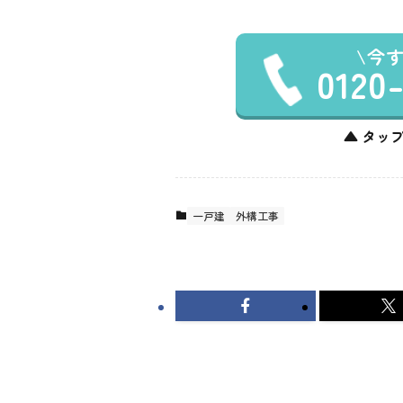
今
0120
▲ タップ
一戸建
外構工事