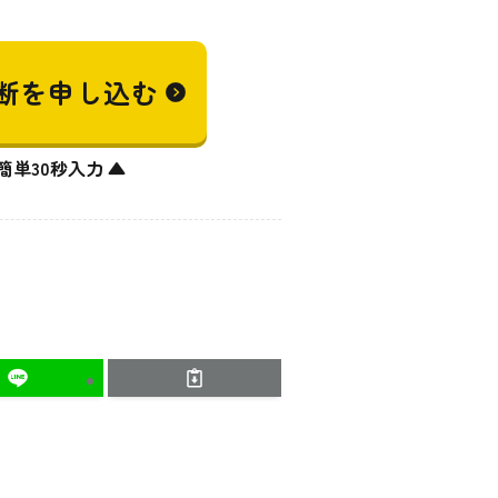
断を
申し込む
簡単30秒入力 ▲