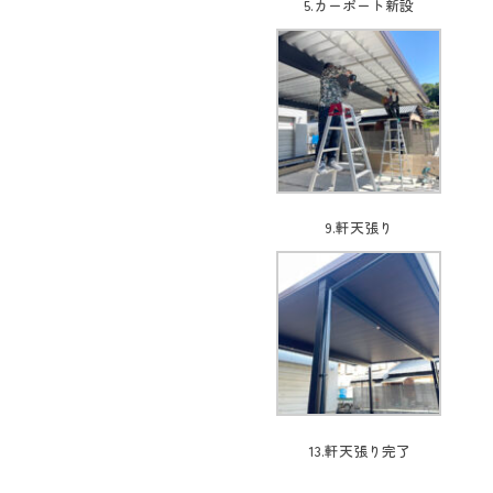
5.カーポート新設
9.軒天張り
13.軒天張り完了