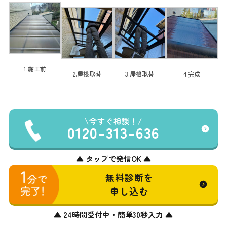
1.施工前
2.屋根取替
3.屋根取替
4.完成
今すぐ相談！
0120-313-636
▲ タップで発信OK ▲
無料診断を
申し込む
▲ 24時間受付中・簡単30秒入力 ▲