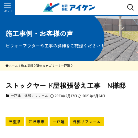
MENU
施工事例・お客様の声
ビフォーアフターや工事の詳細をご確認ください！
ホーム
施工実績
建物カテゴリー
一戸建
ストックヤード屋根張替え工事 N様邸
一戸建
外部リフォーム
2023年2月17日
2023年2月24日
三重県
四日市市
一戸建
外部リフォーム