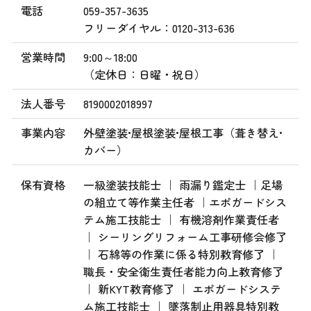
電話
059-357-3635
フリーダイヤル：0120-313-636
営業時間
9:00～18:00
（定休日：日曜・祝日）
法人番号
8190002018997
事業内容
外壁塗装•屋根塗装•屋根工事（葺き替え•
カバー）
保有資格
一級塗装技能士 ｜ 雨漏り鑑定士 ｜足場
の組立て等作業主任者 ｜エポガードシス
テム施工技能士 ｜ 有機溶剤作業責任者
｜ シーリングリフォーム工事研修会修了
｜ 石綿等の作業に係る特別教育修了 ｜
職長・安全衛生責任者能力向上教育修了
｜ 新KYT教育修了 ｜ エポガードシステ
ム施工技能士 ｜ 墜落制止用器具特別教