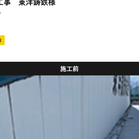
工事 東洋鋳鉄様
日
庫
施工前