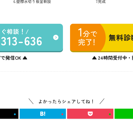
6.壁際水切り板金新設
7.完成
すぐ相談！
-313-636
無料診
で発信OK ▲
▲ 24時間受付中・
よかったらシェアしてね！