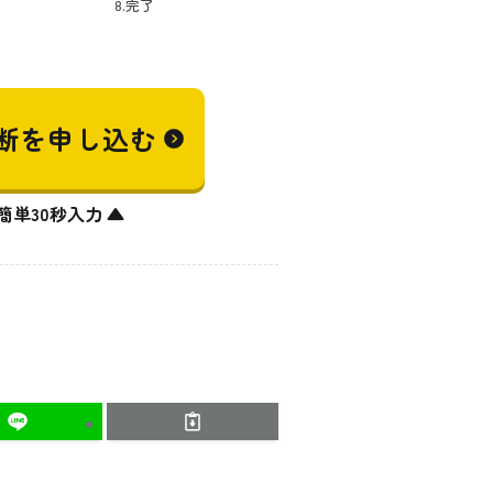
8.完了
断を
申し込む
簡単30秒入力 ▲