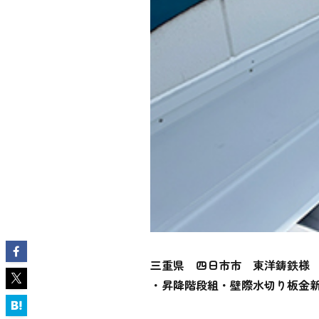
三重県 四日市市 東洋鋳鉄様
・昇降階段組・壁際水切り板金