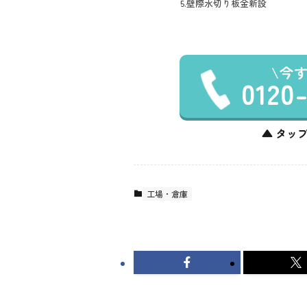
5.壁際水切り板金新設
今
0120
▲ タップ
工場・倉庫