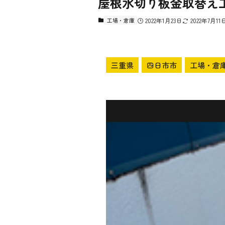
屋根水切り板金取替え
工場・倉庫
2022年1月23日
2022年7月11
三重県
四日市市
工場・倉