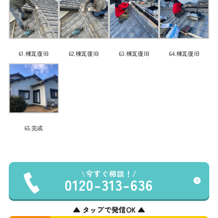
61.棟瓦復旧
62.棟瓦復旧
63.棟瓦復旧
64.棟瓦復旧
65.完成
今すぐ相談！
0120-313-636
▲ タップで発信OK ▲