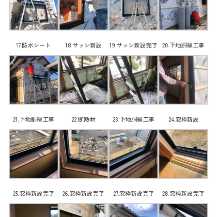
17.防水シート
18.サッシ新設
19.サッシ新設完了
20.下地胴縁工事
21.下地胴縁工事
22.断熱材
23.下地胴縁工事
24.窓枠新設
25.窓枠新設完了
26.窓枠新設完了
27.窓枠新設完了
28.窓枠新設完了