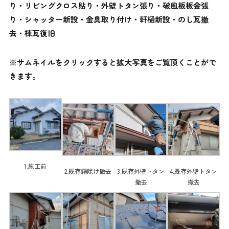
り・リビングクロス貼り・外壁トタン張り・破風板板金張
り・シャッター新設・金具取り付け・軒樋新設・のし瓦撤
去・棟瓦復旧
※サムネイルをクリックすると拡大写真をご覧頂くことがで
きます。
1.施工前
2.既存霧除け撤去
3.既存外壁トタン
4.既存外壁トタン
撤去
撤去