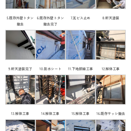
5.既存外壁トタン
6.既存外壁トタン
7.瓦ビス止め
8.軒天塗装
撤去
撤去完了
9.軒天塗装完了
10.防水シート
11.下地胴縁工事
12.解体工事
13.解体工事
14.解体工事
15.解体工事
16.既存サッシ撤去