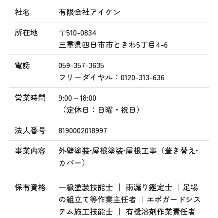
社名
有限会社アイケン
所在地
〒510-0834
三重県四日市市ときわ5丁目4-6
電話
059-357-3635
フリーダイヤル：0120-313-636
営業時間
9:00～18:00
（定休日：日曜・祝日）
法人番号
8190002018997
事業内容
外壁塗装•屋根塗装•屋根工事（葺き替え•
カバー）
保有資格
一級塗装技能士 ｜ 雨漏り鑑定士 ｜足場
の組立て等作業主任者 ｜エポガードシス
テム施工技能士 ｜ 有機溶剤作業責任者