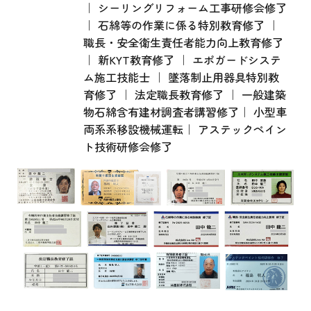
｜ シーリングリフォーム工事研修会修了
｜ 石綿等の作業に係る特別教育修了 ｜
職長・安全衛生責任者能力向上教育修了
｜ 新KYT教育修了 ｜ エポガードシステ
ム施工技能士 ｜ 墜落制止用器具特別教
育修了 ｜ 法定職長教育修了 ｜ 一般建築
物石綿含有建材調査者講習修了｜ 小型車
両系系移設機械運転｜ アステックペイン
ト技術研修会修了