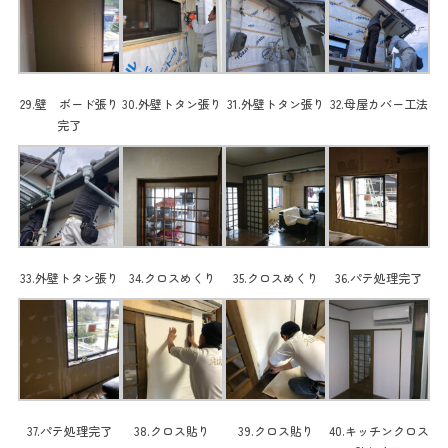
29.壁 ボード張り
30.外壁トタン張り
31.外壁トタン張り
32.母屋カバー工法
完了
33.外壁トタン張り
34.クロスめくり
35.クロスめくり
36.パテ処理完了
37.パテ処理完了
38.クロス貼り
39.クロス貼り
40.キッチンクロス