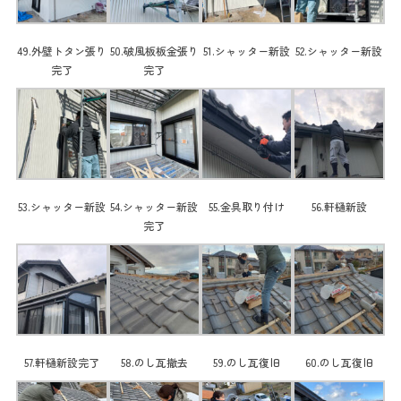
49.外壁トタン張り
50.破風板板金張り
51.シャッター新設
52.シャッター新設
完了
完了
53.シャッター新設
54.シャッター新設
55.金具取り付け
56.軒樋新設
完了
57.軒樋新設完了
58.のし瓦撤去
59.のし瓦復旧
60.のし瓦復旧