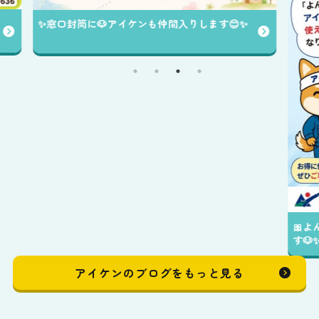
🐶
🎀よんデジ券がアイケンでもご利用して頂けま
す🐶✨️
アイケンのブログをもっと見る