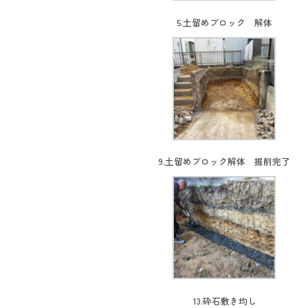
5.土留めブロック 解体
9.土留めブロック解体 掘削完了
13.砕石敷き均し