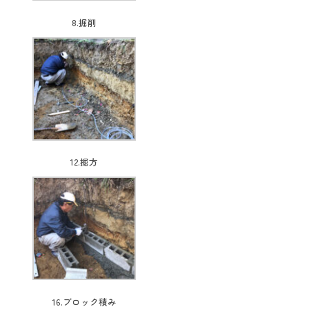
8.掘削
12.掘方
16.ブロック積み