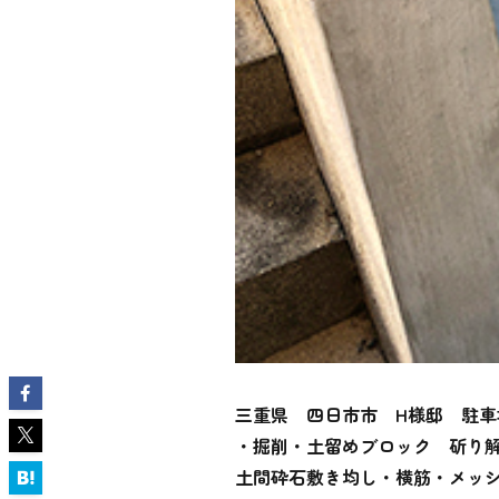
三重県 四日市市 H様邸 駐車
・掘削・土留めブロック 斫り
土間砕石敷き均し・横筋・メッ