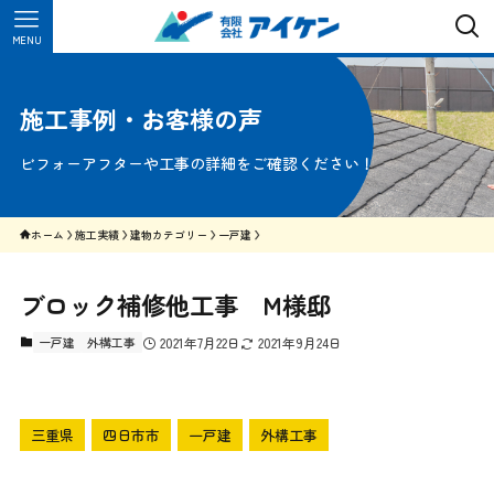
MENU
施工事例・お客様の声
ビフォーアフターや工事の詳細をご確認ください！
ホーム
施工実績
建物カテゴリー
一戸建
ブロック補修他工事 M様邸
一戸建
外構工事
2021年7月22日
2021年9月24日
三重県
四日市市
一戸建
外構工事