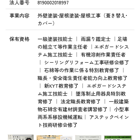
法人番号
8190002018997
事業内容
外壁塗装•屋根塗装•屋根工事（葺き替え•
カバー）
保有資格
一級塗装技能士 ｜ 雨漏り鑑定士 ｜足場
の組立て等作業主任者 ｜エポガードシス
テム施工技能士 ｜ 有機溶剤作業責任者
｜ シーリングリフォーム工事研修会修了
｜ 石綿等の作業に係る特別教育修了 ｜
職長・安全衛生責任者能力向上教育修了
｜ 新KYT教育修了 ｜ エポガードシステ
ム施工技能士 ｜ 墜落制止用器具特別教
育修了 ｜ 法定職長教育修了 ｜ 一般建築
物石綿含有建材調査者講習修了｜ 小型車
両系系移設機械運転｜ アステックペイン
ト技術研修会修了