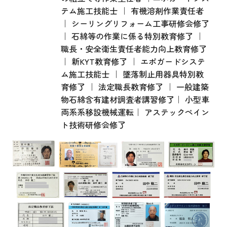
テム施工技能士 ｜ 有機溶剤作業責任者
｜ シーリングリフォーム工事研修会修了
｜ 石綿等の作業に係る特別教育修了 ｜
職長・安全衛生責任者能力向上教育修了
｜ 新KYT教育修了 ｜ エポガードシステ
ム施工技能士 ｜ 墜落制止用器具特別教
育修了 ｜ 法定職長教育修了 ｜ 一般建築
物石綿含有建材調査者講習修了｜ 小型車
両系系移設機械運転｜ アステックペイン
ト技術研修会修了