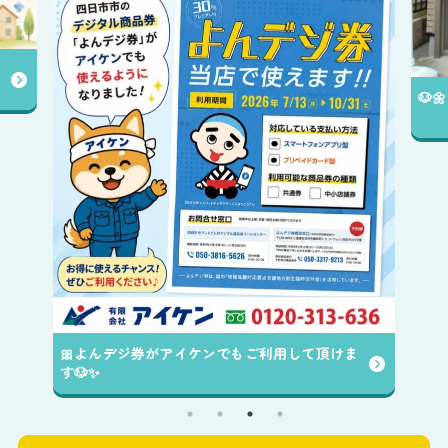
🐶
🎀よんデジ券がアイケンでもご利用して頂けま
す🐶✨️