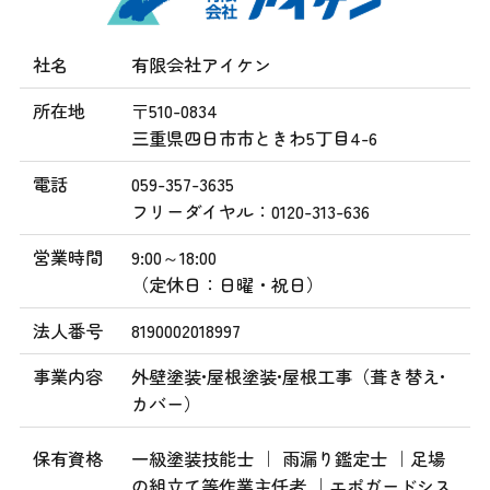
社名
有限会社アイケン
所在地
〒510-0834
三重県四日市市ときわ5丁目4-6
電話
059-357-3635
フリーダイヤル：0120-313-636
営業時間
9:00～18:00
（定休日：日曜・祝日）
法人番号
8190002018997
事業内容
外壁塗装•屋根塗装•屋根工事（葺き替え•
カバー）
保有資格
一級塗装技能士 ｜ 雨漏り鑑定士 ｜足場
の組立て等作業主任者 ｜エポガードシス