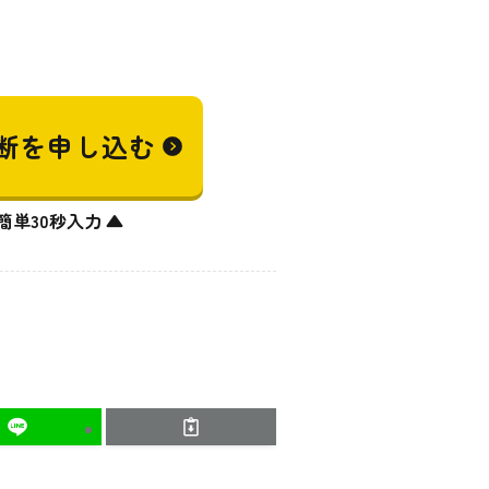
断を
申し込む
簡単30秒入力 ▲