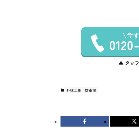
今
0120
▲ タップ
外構工事
駐車場