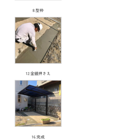
8.型枠
12.金鏝押さえ
16.完成