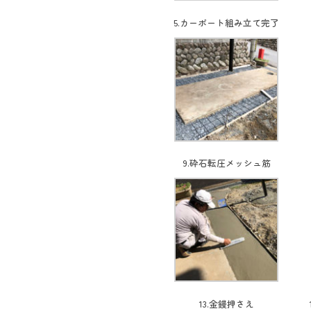
5.カーポート組み立て完了
9.砕石転圧メッシュ筋
13.金鏝押さえ