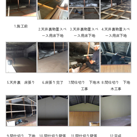
1.施工前
2.天井裏物置スペ
3.天井裏物置スペ
4.天井裏物置スペ
ース用床下地
ース用床下地
ース用床下地
5.天井裏 床張り
6.床張り完了
7.間仕切り 下地木
8.間仕切り 下地
工事
木工事
9.間仕切り 下地
10.間仕切り壁張
11.間仕切り壁張
12.完成