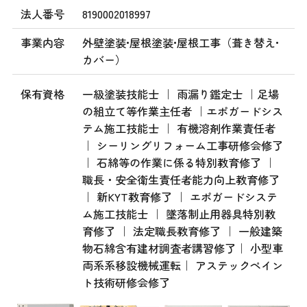
法人番号
8190002018997
事業内容
外壁塗装•屋根塗装•屋根工事（葺き替え•
カバー）
保有資格
一級塗装技能士 ｜ 雨漏り鑑定士 ｜足場
の組立て等作業主任者 ｜エポガードシス
テム施工技能士 ｜ 有機溶剤作業責任者
｜ シーリングリフォーム工事研修会修了
｜ 石綿等の作業に係る特別教育修了 ｜
職長・安全衛生責任者能力向上教育修了
｜ 新KYT教育修了 ｜ エポガードシステ
ム施工技能士 ｜ 墜落制止用器具特別教
育修了 ｜ 法定職長教育修了 ｜ 一般建築
物石綿含有建材調査者講習修了｜ 小型車
両系系移設機械運転｜ アステックペイン
ト技術研修会修了