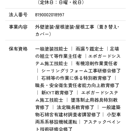
（定休日：日曜・祝日）
法人番号
8190002018997
事業内容
外壁塗装•屋根塗装•屋根工事（葺き替え•
カバー）
保有資格
一級塗装技能士 ｜ 雨漏り鑑定士 ｜足場
の組立て等作業主任者 ｜エポガードシス
テム施工技能士 ｜ 有機溶剤作業責任者
｜ シーリングリフォーム工事研修会修了
｜ 石綿等の作業に係る特別教育修了 ｜
職長・安全衛生責任者能力向上教育修了
｜ 新KYT教育修了 ｜ エポガードシステ
ム施工技能士 ｜ 墜落制止用器具特別教
育修了 ｜ 法定職長教育修了 ｜ 一般建築
物石綿含有建材調査者講習修了｜ 小型車
両系系移設機械運転｜ アステックペイン
ト技術研修会修了