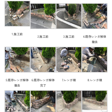
1.施工前
2.施工前
3.施工前
4.既存レンガ解体
撤去
5.既存レンガ解体
6.既存レンガ解体
7.レンガ積
8.レンガ積
撤去
完了