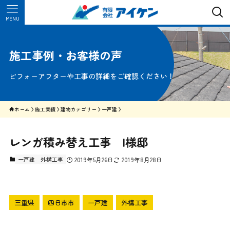
MENU
施工事例・お客様の声
ビフォーアフターや工事の詳細をご確認ください！
ホーム
施工実績
建物カテゴリー
一戸建
レンガ積み替え工事 I様邸
一戸建
外構工事
2019年5月26日
2019年8月28日
三重県
四日市市
一戸建
外構工事