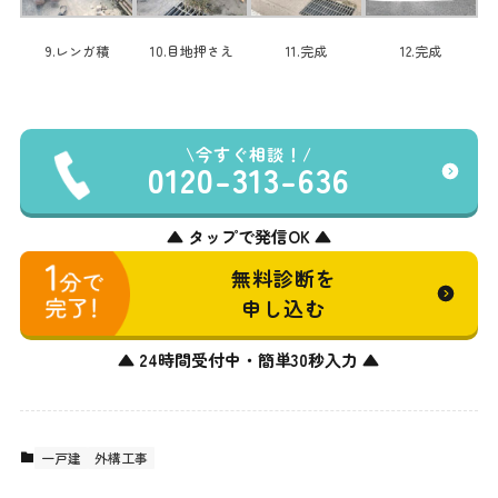
9.レンガ積
10.目地押さえ
11.完成
12.完成
今すぐ相談！
0120-313-636
▲ タップで発信OK ▲
無料診断を
申し込む
▲ 24時間受付中・簡単30秒入力 ▲
一戸建
外構工事