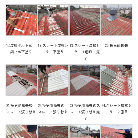
17.屋根ボルト部
18.スレート屋根シ
19.スレート屋根シ
20.換気筒撤去
錆止め下塗り
ーラー下塗り
ーラー１回目 完
了
21.換気筒撤去後
22.換気筒撤去後
23.換気筒撤去後ス
24.スレート屋根シ
スレート張り替え
スレート張り替え
レート張り替え完
ーラー２回目
了