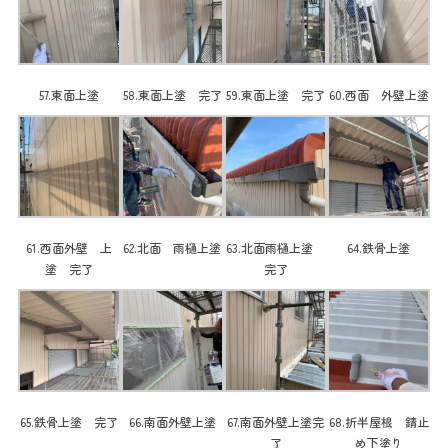
57.東面上塗
58.東面上塗 完了
59.東面上塗 完了
60.西面 外壁上塗
61.西面外壁 上
62.北面 雨樋上塗
63.北面雨樋上塗
64.鉄骨上塗
塗 完了
完了
65.鉄骨上塗 完了
66.南面外壁上塗
67.南面外壁上塗完
68.折半屋根 錆止
了
め下塗り