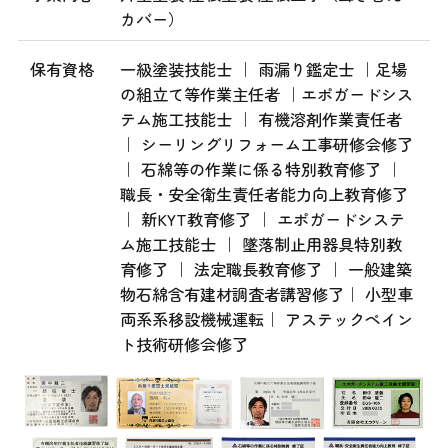
カバー）
保有資格
一級塗装技能士 ｜ 雨漏り鑑定士 ｜足場
の組立て等作業主任者 ｜エポガードシス
テム施工技能士 ｜ 有機溶剤作業責任者
｜ シーリングリフォーム工事研修会修了
｜ 石綿等の作業に係る特別教育修了 ｜
職長・安全衛生責任者能力向上教育修了
｜ 新KYT教育修了 ｜ エポガードシステ
ム施工技能士 ｜ 墜落制止用器具特別教
育修了 ｜ 法定職長教育修了 ｜ 一般建築
物石綿含有建材調査者講習修了｜ 小型車
両系系移設機械運転｜ アステックペイン
ト技術研修会修了