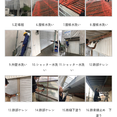
5.足場組
6.屋根水洗い
7.屋根水洗い
8.屋根水洗い
9.外壁水洗い
10.シャッター水洗
11.シャッター水洗
12.鉄部ケレン
い
い
13.鉄部ケレン
14.鉄部ケレン
15.雨樋下塗り
16.鉄骨錆止め 下
塗り