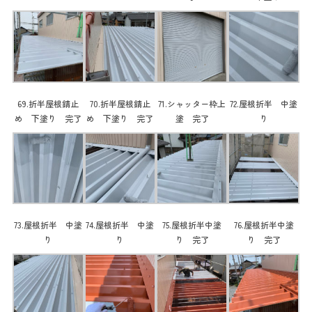
69.折半屋根錆止
70.折半屋根錆止
71.シャッター枠上
72.屋根折半 中塗
め 下塗り 完了
め 下塗り 完了
塗 完了
り
73.屋根折半 中塗
74.屋根折半 中塗
75.屋根折半中塗
76.屋根折半中塗
り
り
り 完了
り 完了