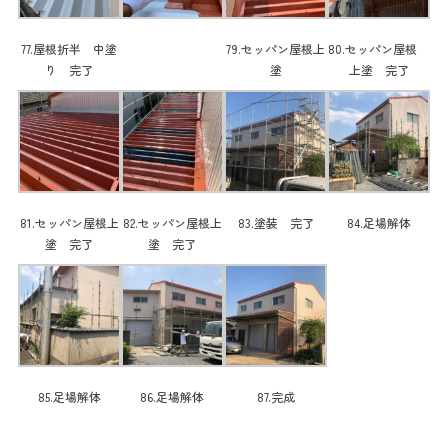
77.屋根折半 中塗
79.セッパン屋根上
80.セッパン屋根
り 完了
塗
上塗 完了
81.セッパン屋根上
82.セッパン屋根上
83.塗装 完了
84.足場解体
塗 完了
塗 完了
85.足場解体
86.足場解体
87.完成