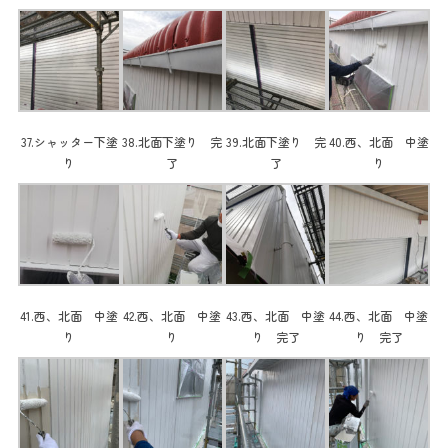
37.シャッター下塗
38.北面下塗り 完
39.北面下塗り 完
40.西、北面 中塗
り
了
了
り
41.西、北面 中塗
42.西、北面 中塗
43.西、北面 中塗
44.西、北面 中塗
り
り
り 完了
り 完了