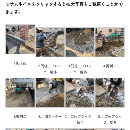
※サムネイルをクリックすると拡大写真をご覧頂くことがで
きます。
1.施工前
2.門柱、ブロッ
3.門柱、ブロッ
4.掘削工
ク 解体
ク 解体
5.掘削工
6.土間カッター
7.土留めブロック
8.土留めブロッ
斫り
ク 斫り