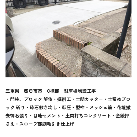
三重県 四日市市
O様邸 駐車場増設工事
・門柱、ブロック 解体・掘削工・土間カッター・土留めブロ
ック 斫り・砕石敷き均し・転圧・型枠・メッシュ筋・花壇撤
去御石張り・目地セメント・土間打ちコンクリート・金鏝押
さえ・スロープ部刷毛引き仕上げ