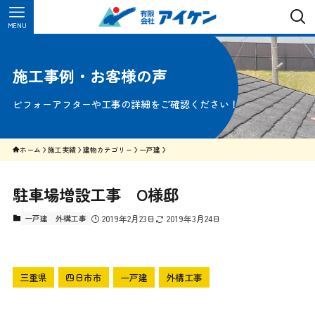
MENU
施工事例・お客様の声
ビフォーアフターや工事の詳細をご確認ください！
ホーム
施工実績
建物カテゴリー
一戸建
駐車場増設工事 O様邸
一戸建
外構工事
2019年2月23日
2019年3月24日
三重県
四日市市
一戸建
外構工事