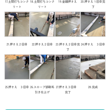
17.土間打ちコンク
18.土間打ちコンク
19.金鏝押さえ
20.押さえ１回目完
リート
リート
了
21.押さえ２回目
22.押さえ２回目
23.押さえ２回目完
24.押さえ ３回目
了
25.押さえ ３回目
26.スロープ部刷毛
27.押さえ３回目
28.完成
引き仕上げ
完了