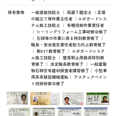
保有資格
一級塗装技能士 ｜ 雨漏り鑑定士 ｜足場
の組立て等作業主任者 ｜エポガードシス
テム施工技能士 ｜ 有機溶剤作業責任者
｜ シーリングリフォーム工事研修会修了
｜ 石綿等の作業に係る特別教育修了 ｜
職長・安全衛生責任者能力向上教育修了
｜ 新KYT教育修了 ｜ エポガードシステ
ム施工技能士 ｜ 墜落制止用器具特別教
育修了 ｜ 法定職長教育修了 ｜ 一般建築
物石綿含有建材調査者講習修了｜ 小型車
両系系移設機械運転｜ アステックペイン
ト技術研修会修了