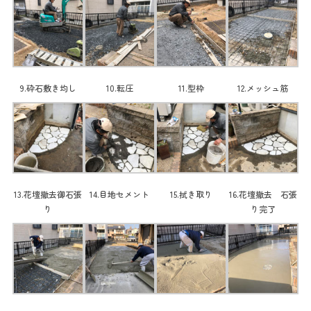
9.砕石敷き均し
10.転圧
11.型枠
12.メッシュ筋
13.花壇撤去御石張
14.目地セメント
15.拭き取り
16.花壇撤去 石張
り
り完了