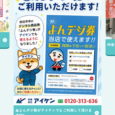
🐶
🎀よんデジ券がアイケンでもご利用して頂けま