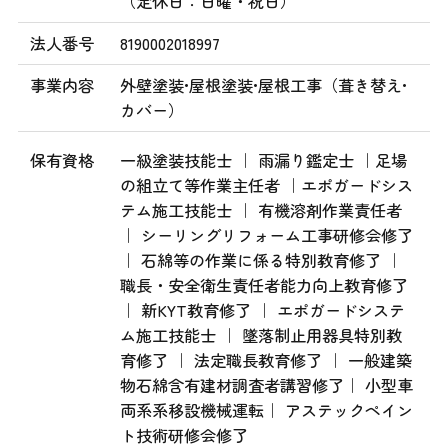
（定休日：日曜・祝日）
法人番号
8190002018997
事業内容
外壁塗装•屋根塗装•屋根工事（葺き替え•
カバー）
保有資格
一級塗装技能士 ｜ 雨漏り鑑定士 ｜足場
の組立て等作業主任者 ｜エポガードシス
テム施工技能士 ｜ 有機溶剤作業責任者
｜ シーリングリフォーム工事研修会修了
｜ 石綿等の作業に係る特別教育修了 ｜
職長・安全衛生責任者能力向上教育修了
｜ 新KYT教育修了 ｜ エポガードシステ
ム施工技能士 ｜ 墜落制止用器具特別教
育修了 ｜ 法定職長教育修了 ｜ 一般建築
物石綿含有建材調査者講習修了｜ 小型車
両系系移設機械運転｜ アステックペイン
ト技術研修会修了