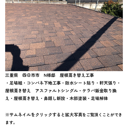
三重県 四日市市 N様邸 屋根葺き替え工事
・足場組・コンパネ下地工事・防水シート貼り・軒天張り・
屋根葺き替え アスファルトシングル・ケラバ鈑金取り換
え・屋根葺き替え・鼻隠し新設・木部塗装・足場解体
※サムネイルをクリックすると拡大写真
をご覧頂くことができ
ます。