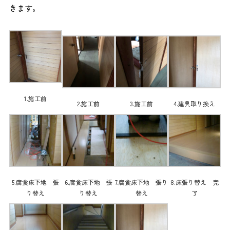
きます。
1.施工前
2.施工前
3.施工前
4.建具取り換え
5.腐食床下地 張
6.腐食床下地 張
7.腐食床下地 張り
8.床張り替え 完
り替え
り替え
替え
了