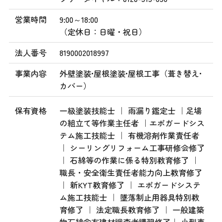
営業時間
9:00～18:00
（定休日：日曜・祝日）
法人番号
8190002018997
事業内容
外壁塗装•屋根塗装•屋根工事（葺き替え•
カバー）
保有資格
一級塗装技能士 ｜ 雨漏り鑑定士 ｜足場
の組立て等作業主任者 ｜エポガードシス
テム施工技能士 ｜ 有機溶剤作業責任者
｜ シーリングリフォーム工事研修会修了
｜ 石綿等の作業に係る特別教育修了 ｜
職長・安全衛生責任者能力向上教育修了
｜ 新KYT教育修了 ｜ エポガードシステ
ム施工技能士 ｜ 墜落制止用器具特別教
育修了 ｜ 法定職長教育修了 ｜ 一般建築
物石綿含有建材調査者講習修了｜ 小型車