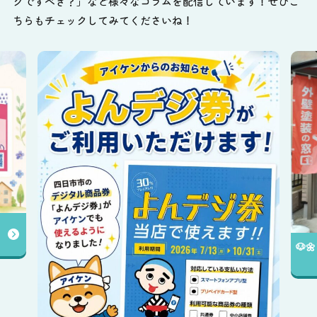
グですべき？」など様々なコラムを配信しています！ぜひこ
ちらもチェックしてみてくださいね！
✨️
送中
🐶🌼アイケンの店舗をご紹介します😊✨️