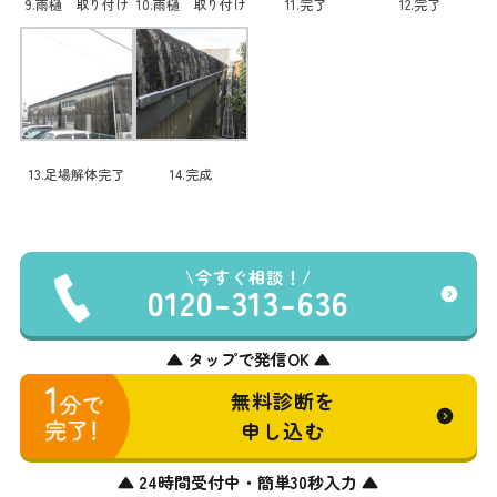
9.雨樋 取り付け
10.雨樋 取り付け
11.完了
12.完了
13.足場解体完了
14.完成
今すぐ相談！
0120-313-636
▲ タップで発信OK ▲
無料診断を
申し込む
▲ 24時間受付中・簡単30秒入力 ▲