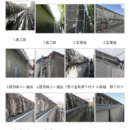
1.施工前
2.施工前
3.足場組
4.足場組
5.既存雨どい撤去
6.既存雨どい撤去
7.受け金具取り付け
8.雨樋 取り付け