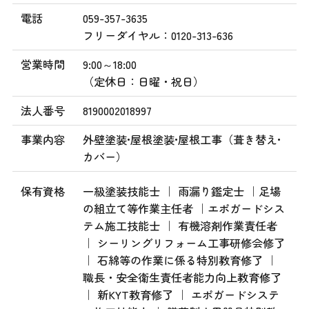
電話
059-357-3635
フリーダイヤル：0120-313-636
営業時間
9:00～18:00
（定休日：日曜・祝日）
法人番号
8190002018997
事業内容
外壁塗装•屋根塗装•屋根工事（葺き替え•
カバー）
保有資格
一級塗装技能士 ｜ 雨漏り鑑定士 ｜足場
の組立て等作業主任者 ｜エポガードシス
テム施工技能士 ｜ 有機溶剤作業責任者
｜ シーリングリフォーム工事研修会修了
｜ 石綿等の作業に係る特別教育修了 ｜
職長・安全衛生責任者能力向上教育修了
｜ 新KYT教育修了 ｜ エポガードシステ