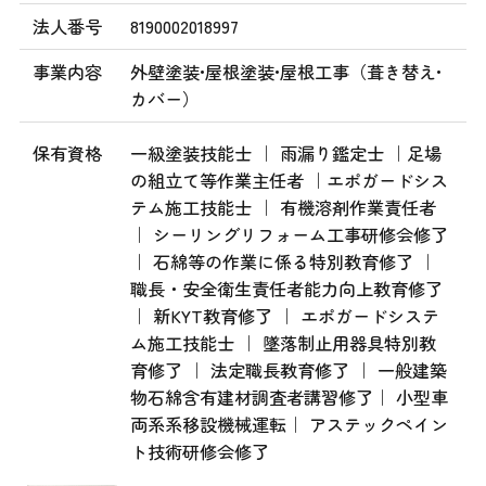
法人番号
8190002018997
事業内容
外壁塗装•屋根塗装•屋根工事（葺き替え•
カバー）
保有資格
一級塗装技能士 ｜ 雨漏り鑑定士 ｜足場
の組立て等作業主任者 ｜エポガードシス
テム施工技能士 ｜ 有機溶剤作業責任者
｜ シーリングリフォーム工事研修会修了
｜ 石綿等の作業に係る特別教育修了 ｜
職長・安全衛生責任者能力向上教育修了
｜ 新KYT教育修了 ｜ エポガードシステ
ム施工技能士 ｜ 墜落制止用器具特別教
育修了 ｜ 法定職長教育修了 ｜ 一般建築
物石綿含有建材調査者講習修了｜ 小型車
両系系移設機械運転｜ アステックペイン
ト技術研修会修了