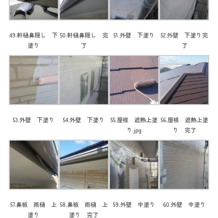
49.軒樋鼻隠し 下
50.軒樋鼻隠し 完
51.外壁 下塗り
52.外壁 下塗り完
塗り
了
了
53.外壁 下塗り
54.外壁 下塗り
55.屋根 遮熱上塗
56.屋根 遮熱上塗
り.jpg
り 完了
57.鼻板 雨樋 上
58.鼻板 雨樋 上
59.外壁 中塗り
60.外壁 中塗り
塗り
塗り 完了