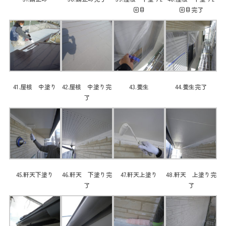
回目
回目完了
41.屋根 中塗り
42.屋根 中塗り完
43.養生
44.養生完了
了
45.軒天下塗り
46.軒天 下塗り完
47.軒天上塗り
48.軒天 上塗り完
了
了