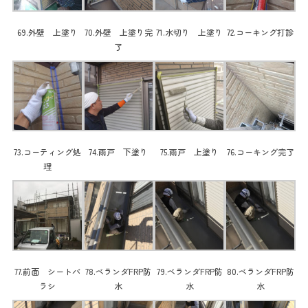
69.外壁 上塗り
70.外壁 上塗り完
71.水切り 上塗り
72.コーキング打診
了
73.コーティング処
74.雨戸 下塗り
75.雨戸 上塗り
76.コーキング完了
理
77.前面 シートバ
78.ベランダFRP防
79.ベランダFRP防
80.ベランダFRP防
ラシ
水
水
水