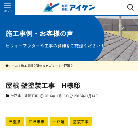
MENU
施工事例・お客様の声
ビフォーアフターや工事の詳細をご確認ください！
ホーム
施工実績
建物カテゴリー
一戸建
屋根 壁塗装工事 H様邸
一戸建
塗装工事
2016年11月13日
2016年11月14日
三重県
四日市市
一戸建
塗装工事