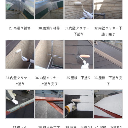
29.雨漏り補修
30.雨漏り補修
31.内壁クリヤー
32.内壁クリヤー下
下塗り
塗り完了
33.内壁クリヤー
34.内壁クリヤー
35.屋根 下塗り
36.屋根 下塗り完
上塗り
上塗り完了
了
37.錆止め
38.錆止め完了
39.屋根 下塗り2
40.屋根 下塗り2