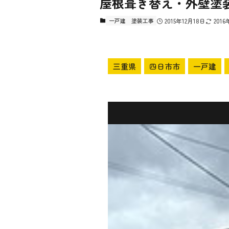
屋根葺き替え・外壁塗
一戸建
塗装工事
2015年12月18日
2016
三重県
四日市市
一戸建