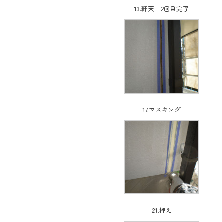
13.軒天 2回目完了
17.マスキング
21.押え