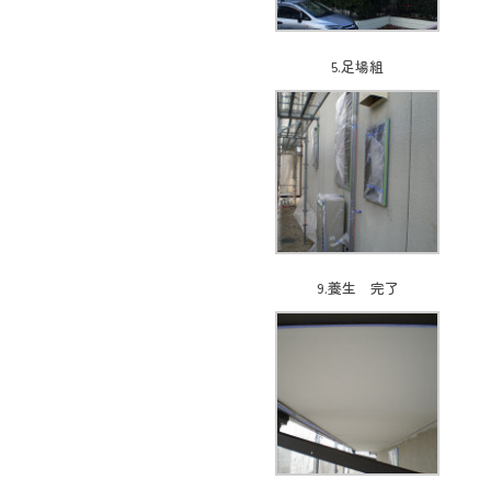
5.足場組
9.養生 完了