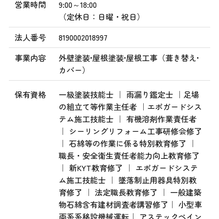
営業時間
9:00～18:00
（定休日：日曜・祝日）
法人番号
8190002018997
事業内容
外壁塗装•屋根塗装•屋根工事（葺き替え•
カバー）
保有資格
一級塗装技能士 ｜ 雨漏り鑑定士 ｜足場
の組立て等作業主任者 ｜エポガードシス
テム施工技能士 ｜ 有機溶剤作業責任者
｜ シーリングリフォーム工事研修会修了
｜ 石綿等の作業に係る特別教育修了 ｜
職長・安全衛生責任者能力向上教育修了
｜ 新KYT教育修了 ｜ エポガードシステ
ム施工技能士 ｜ 墜落制止用器具特別教
育修了 ｜ 法定職長教育修了 ｜ 一般建築
物石綿含有建材調査者講習修了｜ 小型車
両系系移設機械運転｜ アステックペイン