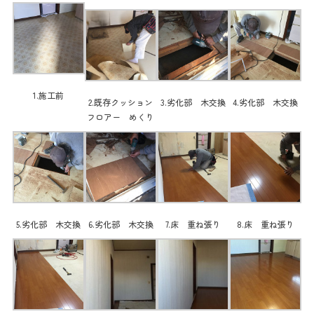
1.施工前
2.既存クッション
3.劣化部 木交換
4.劣化部 木交換
フロアー めくり
5.劣化部 木交換
6.劣化部 木交換
7.床 重ね張り
8.床 重ね張り