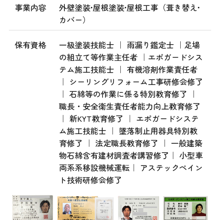
事業内容
外壁塗装•屋根塗装•屋根工事（葺き替え•
カバー）
保有資格
一級塗装技能士 ｜ 雨漏り鑑定士 ｜足場
の組立て等作業主任者 ｜エポガードシス
テム施工技能士 ｜ 有機溶剤作業責任者
｜ シーリングリフォーム工事研修会修了
｜ 石綿等の作業に係る特別教育修了 ｜
職長・安全衛生責任者能力向上教育修了
｜ 新KYT教育修了 ｜ エポガードシステ
ム施工技能士 ｜ 墜落制止用器具特別教
育修了 ｜ 法定職長教育修了 ｜ 一般建築
物石綿含有建材調査者講習修了｜ 小型車
両系系移設機械運転｜ アステックペイン
ト技術研修会修了