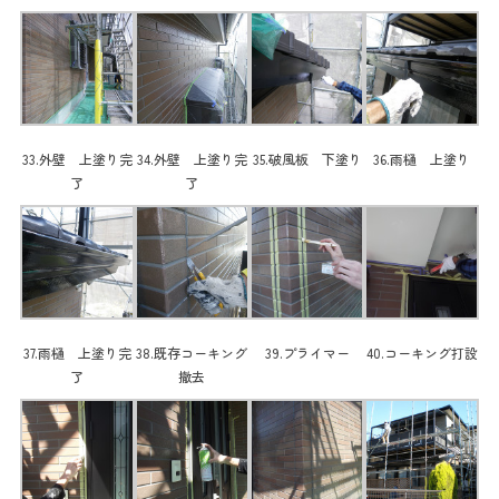
33.外壁 上塗り完
34.外壁 上塗り完
35.破風板 下塗り
36.雨樋 上塗り
了
了
37.雨樋 上塗り完
38.既存コーキング
39.プライマー
40.コーキング打設
了
撤去