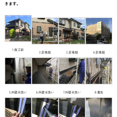
きます。
1.施工前
2.足場組
3.足場組
4.足場組
5.外壁水洗い
6.外壁水洗い
7.外壁水洗い
8.養生