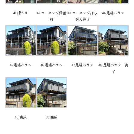
41.押さえ
42.コーキング保護
43.コーキング打ち
44.足場バラシ
材
替え完了
45.足場バラシ
46.足場バラシ
47.足場バラシ
48.足場バラシ 完
了
49.完成
50.完成