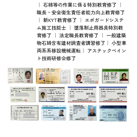
｜ 石綿等の作業に係る特別教育修了 ｜
職長・安全衛生責任者能力向上教育修了
｜ 新KYT教育修了 ｜ エポガードシステ
ム施工技能士 ｜ 墜落制止用器具特別教
育修了 ｜ 法定職長教育修了 ｜ 一般建築
物石綿含有建材調査者講習修了｜ 小型車
両系系移設機械運転｜ アステックペイン
ト技術研修会修了