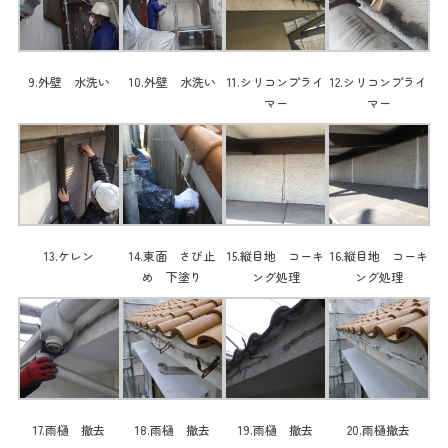
9.外壁 水洗い
10.外壁 水洗い
11.シリコンプライ
12.シリコンプライ
マー
マー
13.ケレン
14.東面 さび止
15.縦目地 コーキ
16.縦目地 コーキ
め 下塗り
ング処理
ング処理
17.雨樋 撤去
18.雨樋 撤去
19.雨樋 撤去
20.雨樋撤去