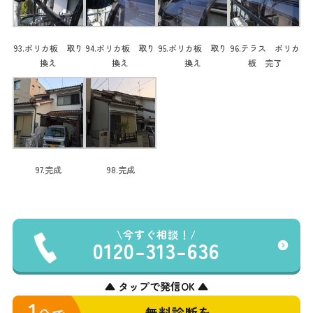
93.ポリカ板 取り
94.ポリカ板 取り
95.ポリカ板 取り
96.テラス ポリカ
換え
換え
換え
板 完了
97.完成
98.完成
今すぐ相談！
0120-313-636
▲ タップで発信OK ▲
無料診断を