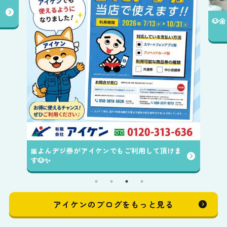
🐶
🎀よんデジ券がアイケンでもご利用して頂けま
す🐶✨️
アイケンのブログをもっと見る