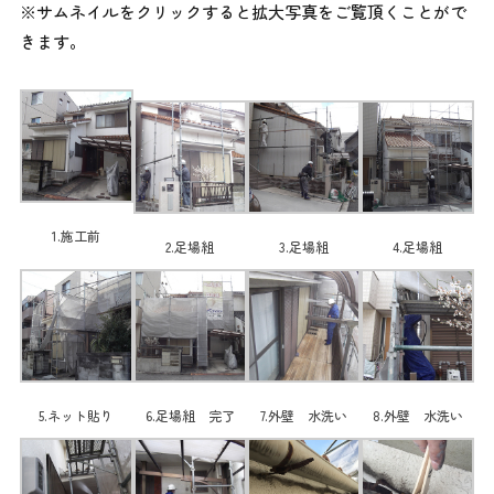
※サムネイルをクリックすると拡大写真をご覧頂くことがで
きます。
1.施工前
2.足場組
3.足場組
4.足場組
5.ネット貼り
6.足場組 完了
7.外壁 水洗い
8.外壁 水洗い