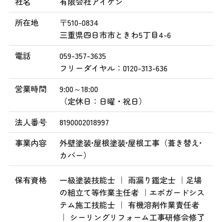
社名
有限会社アイケン
所在地
〒510-0834
三重県四日市市ときわ5丁目4-6
電話
059-357-3635
フリーダイヤル：0120-313-636
営業時間
9:00～18:00
（定休日：日曜・祝日）
法人番号
8190002018997
事業内容
外壁塗装•屋根塗装•屋根工事（葺き替え•
カバー）
保有資格
一級塗装技能士 ｜ 雨漏り鑑定士 ｜足場
の組立て等作業主任者 ｜エポガードシス
テム施工技能士 ｜ 有機溶剤作業責任者
｜ シーリングリフォーム工事研修会修了