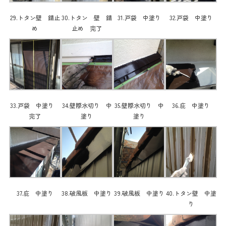
29.トタン壁 錆止
30.トタン 壁 錆
31.戸袋 中塗り
32.戸袋 中塗り
め
止め 完了
33.戸袋 中塗り
34.壁際水切り 中
35.壁際水切り 中
36.庇 中塗り
完了
塗り
塗り
37.庇 中塗り
38.破風板 中塗り
39.破風板 中塗り
40.トタン壁 中塗
り