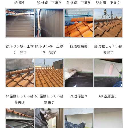
49.養生
50.外壁 下塗り
51.外壁 下塗り
52.外壁 下塗り
53.トタン壁 上塗
54.トタン壁 上塗
55.漆喰補修
56.屋根しっくい補
り 完了
り 完了
修完了
57.屋根しっくい補
58.屋根しっくい補
59.基層塗り
60.基層塗り
修完了
修完了