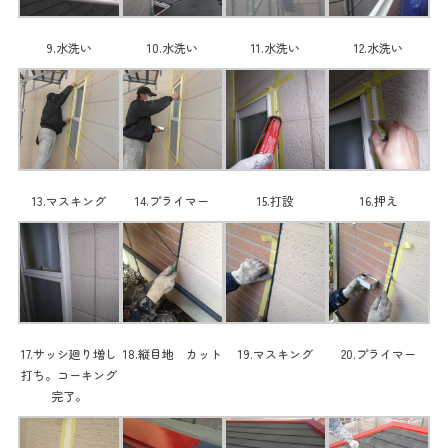
9.水洗い
10.水洗い
11.水洗い
12.水洗い
13.マスキング
14.プライマー
15.打設
16.押え
17.サッシ廻り増し
18.縦目地 カット
19.マスキング
20.プライマー
打ち。コーキング
完了。