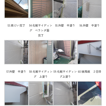
53.雨どい完了
54.化粧サイディン
55.外壁 中塗り
56.外壁 中塗り
グ ベランダ面
完了
57.外壁 中塗り
58.化粧サイディン
59.化粧サイディン
60.破風板 ２回目
グ 上塗り
グ上塗り