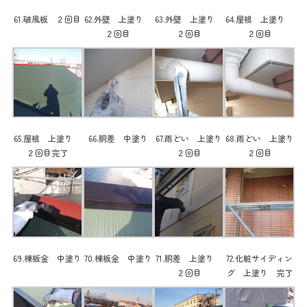
61.破風板 ２回目
62.外壁 上塗り
63.外壁 上塗り
64.屋根 上塗り
２回目
２回目
２回目
65.屋根 上塗り
66.胴差 中塗り
67.雨どい 上塗り
68.雨どい 上塗り
２回目完了
２回目
２回目
69.棟板金 中塗り
70.棟板金 中塗り
71.胴差 上塗り
72.化粧サイディン
２回目
グ 上塗り 完了