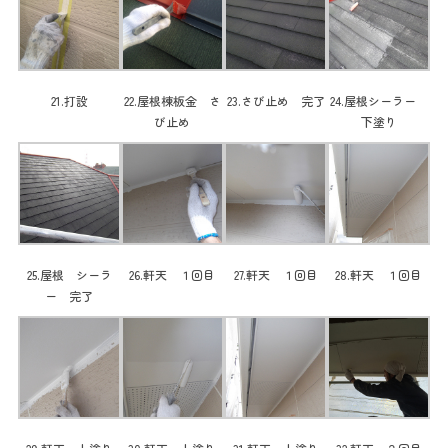
21.打設
22.屋根棟板金 さ
23.さび止め 完了
24.屋根シーラー
び止め
下塗り
25.屋根 シーラ
26.軒天 １回目
27.軒天 １回目
28.軒天 １回目
ー 完了