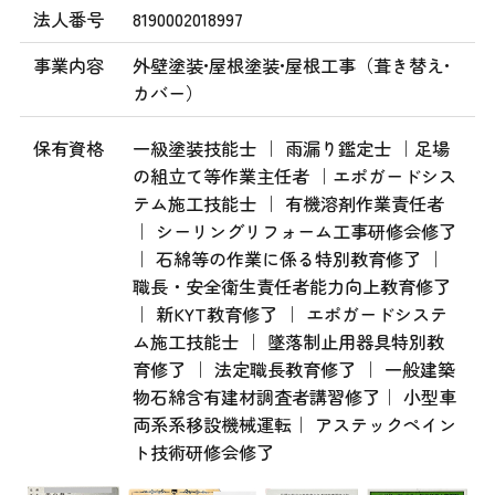
法人番号
8190002018997
事業内容
外壁塗装•屋根塗装•屋根工事（葺き替え•
カバー）
保有資格
一級塗装技能士 ｜ 雨漏り鑑定士 ｜足場
の組立て等作業主任者 ｜エポガードシス
テム施工技能士 ｜ 有機溶剤作業責任者
｜ シーリングリフォーム工事研修会修了
｜ 石綿等の作業に係る特別教育修了 ｜
職長・安全衛生責任者能力向上教育修了
｜ 新KYT教育修了 ｜ エポガードシステ
ム施工技能士 ｜ 墜落制止用器具特別教
育修了 ｜ 法定職長教育修了 ｜ 一般建築
物石綿含有建材調査者講習修了｜ 小型車
両系系移設機械運転｜ アステックペイン
ト技術研修会修了