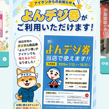
✨️
送中
🐶🌼アイケンの店舗をご紹介します😊✨️