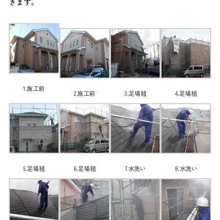
きます。
1.施工前
2.施工前
3.足場組
4.足場組
5.足場組
6.足場組
7.水洗い
8.水洗い