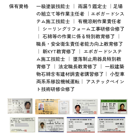
保有資格
一級塗装技能士 ｜ 雨漏り鑑定士 ｜足場
の組立て等作業主任者 ｜エポガードシス
テム施工技能士 ｜ 有機溶剤作業責任者
｜ シーリングリフォーム工事研修会修了
｜ 石綿等の作業に係る特別教育修了 ｜
職長・安全衛生責任者能力向上教育修了
｜ 新KYT教育修了 ｜ エポガードシステ
ム施工技能士 ｜ 墜落制止用器具特別教
育修了 ｜ 法定職長教育修了 ｜ 一般建築
物石綿含有建材調査者講習修了｜ 小型車
両系系移設機械運転｜ アステックペイン
ト技術研修会修了