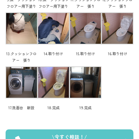
フロアー用下塗り
フロアー用下塗り
アー 張り
アー 張り
13.クッションフロ
14.取り付け
15.取り付け
16.取り付け
アー 張り
17.洗面台 新設
18.完成
19.完成
今すぐ相談！