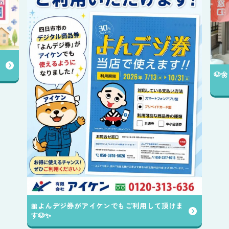
🐶
🎀よんデジ券がアイケンでもご利用して頂けま
す🐶✨️