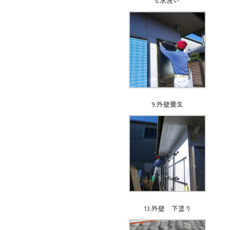
5.水洗い
9.外壁養生
13.外壁 下塗り