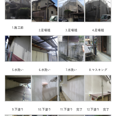
1.施工前
2.足場組
3.足場組
4.足場組
5.水洗い
6.水洗い
7.水洗い
8.マスキング
9.下塗り
10.下塗り
11.下塗り 完了
12.下塗り 完了