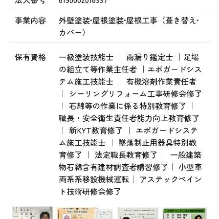
事業内容
外壁塗装•屋根塗装•屋根工事（葺き替え•
カバー）
保有資格
一級塗装技能士 ｜ 雨漏り鑑定士 ｜足場
の組立て等作業主任者 ｜エポガードシス
テム施工技能士 ｜ 有機溶剤作業責任者
｜ シーリングリフォーム工事研修会修了
｜ 石綿等の作業に係る特別教育修了 ｜
職長・安全衛生責任者能力向上教育修了
｜ 新KYT教育修了 ｜ エポガードシステ
ム施工技能士 ｜ 墜落制止用器具特別教
育修了 ｜ 法定職長教育修了 ｜ 一般建築
物石綿含有建材調査者講習修了｜ 小型車
両系系移設機械運転｜ アステックペイン
ト技術研修会修了