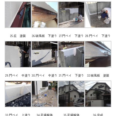
25.庇 塗装
26.破風板 下塗り
27.門ペイ 下塗り
28.門ペイ 下塗り
29.門ペイ 中塗り
30.門ペイ 中塗り
31.門ペイ 下塗り
32.破風板 塗装
33.門ペイ 上塗り
34.足場解体
35.足場解体
36.完成