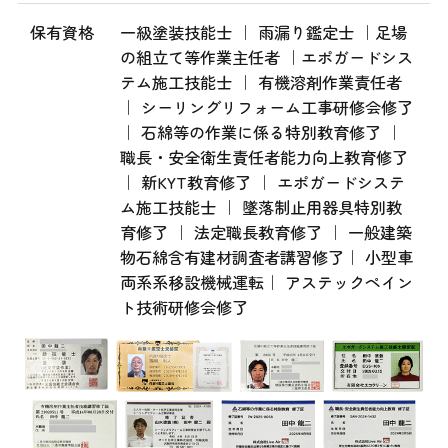
保有資格
一級塗装技能士 ｜ 雨漏り鑑定士 ｜足場
の組立て等作業主任者 ｜エポガードシス
テム施工技能士 ｜ 有機溶剤作業責任者
｜ シーリングリフォーム工事研修会修了
｜ 石綿等の作業に係る特別教育修了 ｜
職長・安全衛生責任者能力向上教育修了
｜ 新KYT教育修了 ｜ エポガードシステ
ム施工技能士 ｜ 墜落制止用器具特別教
育修了 ｜ 法定職長教育修了 ｜ 一般建築
物石綿含有建材調査者講習修了｜ 小型車
両系系移設機械運転｜ アステックペイン
ト技術研修会修了