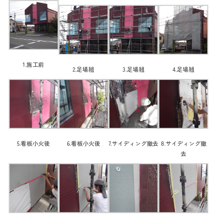
1.施工前
2.足場組
3.足場組
4.足場組
5.看板小火後
6.看板小火後
7.サイディング撤去
8.サイディング撤
去