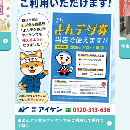
🐶
🎀よんデジ券がアイケンでもご利用して頂けま
す🐶✨️