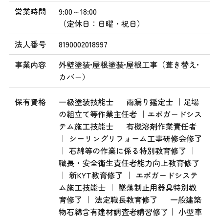
営業時間
9:00～18:00
（定休日：日曜・祝日）
法人番号
8190002018997
事業内容
外壁塗装•屋根塗装•屋根工事（葺き替え•
カバー）
保有資格
一級塗装技能士 ｜ 雨漏り鑑定士 ｜足場
の組立て等作業主任者 ｜エポガードシス
テム施工技能士 ｜ 有機溶剤作業責任者
｜ シーリングリフォーム工事研修会修了
｜ 石綿等の作業に係る特別教育修了 ｜
職長・安全衛生責任者能力向上教育修了
｜ 新KYT教育修了 ｜ エポガードシステ
ム施工技能士 ｜ 墜落制止用器具特別教
育修了 ｜ 法定職長教育修了 ｜ 一般建築
物石綿含有建材調査者講習修了｜ 小型車