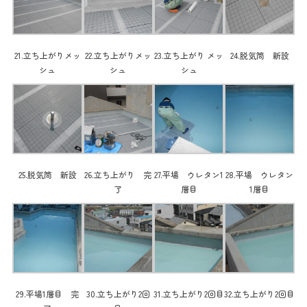
21.立ち上がりメッ
22.立ち上がりメッ
23.立ち上がり メッ
24.脱気筒 新設
シュ
シュ
シュ
25.脱気筒 新設
26.立ち上がり 完
27.平場 ウレタン1
28.平場 ウレタン
了
層目
1層目
29.平場1層目 完
30.立ち上がり2回
31.立ち上がり2回目
32.立ち上がり2回目