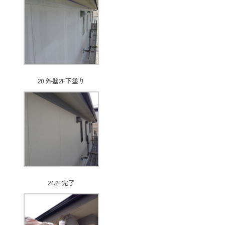
20.外壁2F下塗り
24.2F完了