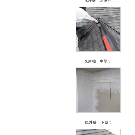
5.外壁 水洗い
9.屋根 中塗り
13.外壁 下塗り