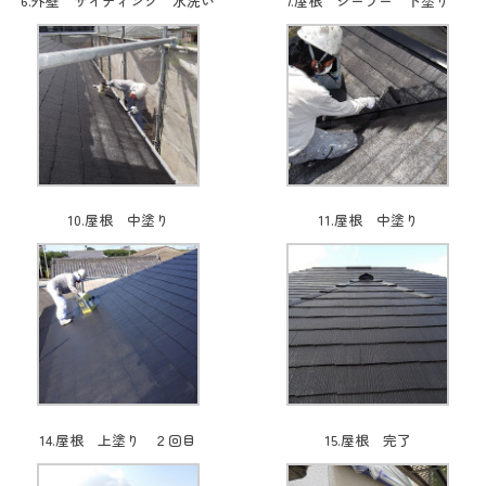
6.外壁 サイディング 水洗い
7.屋根 シーラー 下塗り
10.屋根 中塗り
11.屋根 中塗り
14.屋根 上塗り ２回目
15.屋根 完了