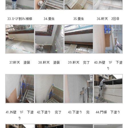
33.ひび割れ補修
34.養生
35.養生
36.軒天 2回目
37.軒天 塗装
38.軒天 塗装
39.軒天 完了
40.外壁 1F 下塗
り
41.外壁 1F 下塗
42.下塗り 完了
43.下塗り 完
44.門塀 下塗り
り