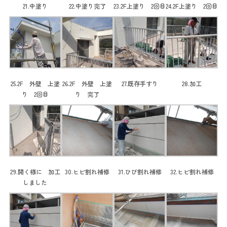
21.中塗り
22.中塗り完了
23.2F上塗り 2回目
24.2F上塗り 2回目
25.2F 外壁 上塗
26.2F 外壁 上塗
27.既存手すり
28.加工
り 2回目
り 完了
29.開く様に 加工
30.ヒビ割れ補修
31.ひび割れ補修
32.ヒビ割れ補修
しました