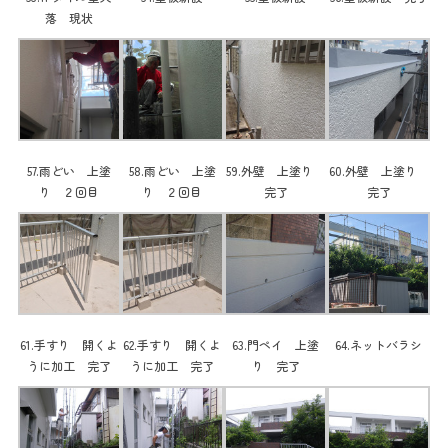
落 現状
57.雨どい 上塗
58.雨どい 上塗
59.外壁 上塗り
60.外壁 上塗り
り ２回目
り ２回目
完了
完了
61.手すり 開くよ
62.手すり 開くよ
63.門ペイ 上塗
64.ネットバラシ
うに加工 完了
うに加工 完了
り 完了