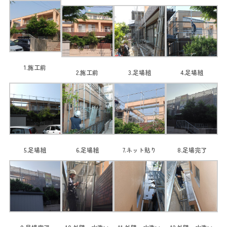
1.施工前
2.施工前
3.足場組
4.足場組
5.足場組
6.足場組
7.ネット貼り
8.足場完了