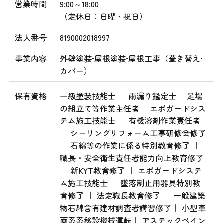
営業時間
9:00～18:00
（定休日：日曜・祝日）
法人番号
8190002018997
事業内容
外壁塗装•屋根塗装•屋根工事（葺き替え•
カバー）
保有資格
一級塗装技能士 ｜ 雨漏り鑑定士 ｜足場
の組立て等作業主任者 ｜エポガードシス
テム施工技能士 ｜ 有機溶剤作業責任者
｜ シーリングリフォーム工事研修会修了
｜ 石綿等の作業に係る特別教育修了 ｜
職長・安全衛生責任者能力向上教育修了
｜ 新KYT教育修了 ｜ エポガードシステ
ム施工技能士 ｜ 墜落制止用器具特別教
育修了 ｜ 法定職長教育修了 ｜ 一般建築
物石綿含有建材調査者講習修了｜ 小型車
両系系移設機械運転｜ アステックペイン