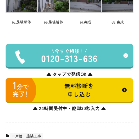
65.足場解体
66.足場解体
67.完成
68.完成
今すぐ相談！
0120-313-636
▲ タップで発信OK ▲
無料診断を
申し込む
▲ 24時間受付中・簡単30秒入力 ▲
一戸建
塗装工事