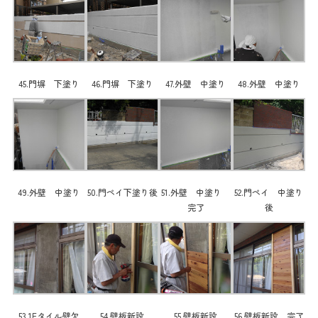
45.門塀 下塗り
46.門塀 下塗り
47.外壁 中塗り
48.外壁 中塗り
49.外壁 中塗り
50.門ペイ下塗り後
51.外壁 中塗り
52.門ペイ 中塗り
完了
後
53.1Fタイル壁欠
54.壁板新設
55.壁板新設
56.壁板新設 完了