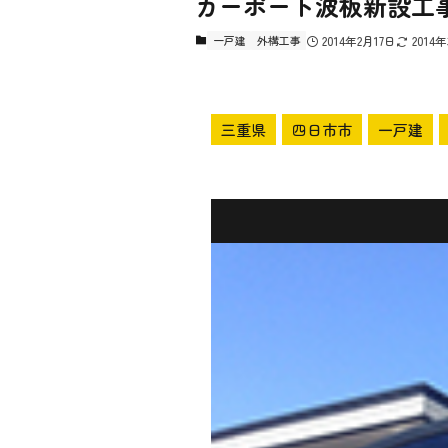
カーポート波板新設工事
一戸建
外構工事
2014年2月17日
2014
三重県
四日市市
一戸建