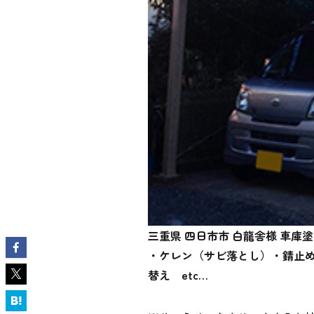
三重県 四日市市 白龍舎様 車庫
・ケレン（サビ落とし）・錆止め
替え
etc…