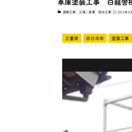
車庫塗装工事 白龍舎
塗装工事
工場・倉庫
防水工事
2013年9
三重県
四日市市
塗装工事