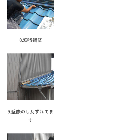
8.漆喰補修
9.壁際のし瓦ずれてま
す