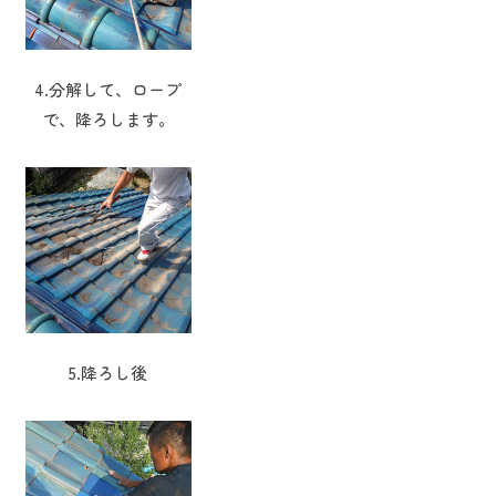
4.分解して、ロープ
で、降ろします。
5.降ろし後