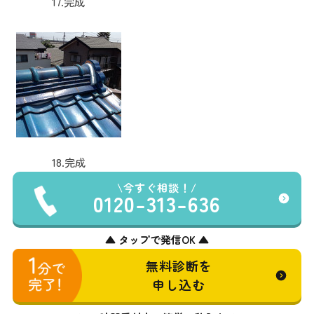
17.完成
18.完成
今すぐ相談！
0120-313-636
▲ タップで発信OK ▲
無料診断を
申し込む