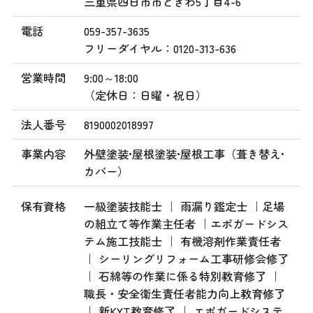
三重県四日市市ときわ5丁目4-6
電話
059-357-3635
フリーダイヤル：0120-313-636
営業時間
9:00～18:00
（定休日：日曜・祝日）
法人番号
8190002018997
事業内容
外壁塗装•屋根塗装•屋根工事（葺き替え•
カバー）
保有資格
一級塗装技能士 ｜ 雨漏り鑑定士 ｜足場
の組立て等作業主任者 ｜エポガードシス
テム施工技能士 ｜ 有機溶剤作業責任者
｜ シーリングリフォーム工事研修会修了
｜ 石綿等の作業に係る特別教育修了 ｜
職長・安全衛生責任者能力向上教育修了
｜ 新KYT教育修了 ｜ エポガードシステ