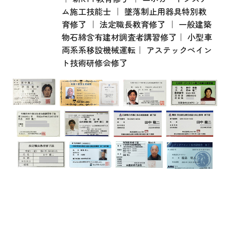
ム施工技能士 ｜ 墜落制止用器具特別教
育修了 ｜ 法定職長教育修了 ｜ 一般建築
物石綿含有建材調査者講習修了｜ 小型車
両系系移設機械運転｜ アステックペイン
ト技術研修会修了