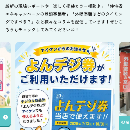
最新の現場レポートや「楽しく塗装カラー相談♪」「住宅省
エネキャンペーンの登録事業者」「外壁塗装はどのタイミン
グですべき？」など様々なコラムを配信しています！ぜひこ
ちらもチェックしてみてくださいね！
✨️
送中
🐶🌼アイケンの店舗をご紹介します😊✨️