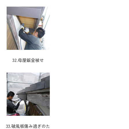
32.母屋鈑金被せ
33.破風板傷み過ぎのた