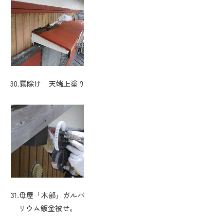
30.霧除け 天端上塗り
31.母屋「木部」ガルバ
リウム鈑金被せ。