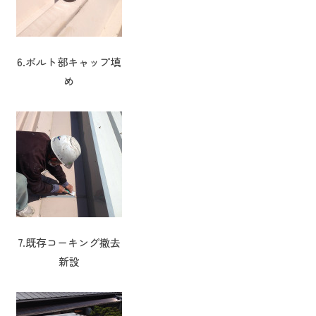
6.ボルト部キャップ填
め
7.既存コーキング撤去
新設