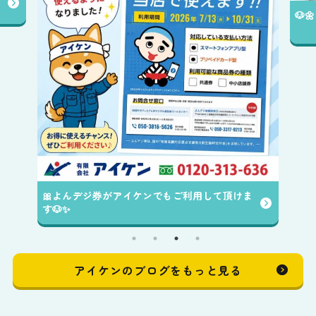
送中
🐶🌼アイケンの店舗をご紹介します😊✨️
ま
アイケンのブログをもっと見る