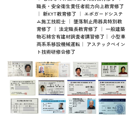
職長・安全衛生責任者能力向上教育修了
｜ 新KYT教育修了 ｜ エポガードシステ
ム施工技能士 ｜ 墜落制止用器具特別教
育修了 ｜ 法定職長教育修了 ｜ 一般建築
物石綿含有建材調査者講習修了｜ 小型車
両系系移設機械運転｜ アステックペイン
ト技術研修会修了