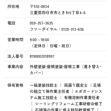
所在地
〒510-0834
三重県四日市市ときわ5丁目4-6
電話
059-357-3635
フリーダイヤル：0120-313-636
営業時間
9:00～18:00
（定休日：日曜・祝日）
法人番号
8190002018997
事業内容
外壁塗装•屋根塗装•屋根工事（葺き替え•
カバー）
保有資格
一級塗装技能士 ｜ 雨漏り鑑定士 ｜足場
の組立て等作業主任者 ｜エポガードシス
テム施工技能士 ｜ 有機溶剤作業責任者
｜ シーリングリフォーム工事研修会修了
｜ 石綿等の作業に係る特別教育修了 ｜