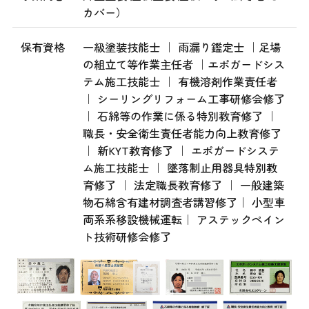
カバー）
保有資格
一級塗装技能士 ｜ 雨漏り鑑定士 ｜足場
の組立て等作業主任者 ｜エポガードシス
テム施工技能士 ｜ 有機溶剤作業責任者
｜ シーリングリフォーム工事研修会修了
｜ 石綿等の作業に係る特別教育修了 ｜
職長・安全衛生責任者能力向上教育修了
｜ 新KYT教育修了 ｜ エポガードシステ
ム施工技能士 ｜ 墜落制止用器具特別教
育修了 ｜ 法定職長教育修了 ｜ 一般建築
物石綿含有建材調査者講習修了｜ 小型車
両系系移設機械運転｜ アステックペイン
ト技術研修会修了