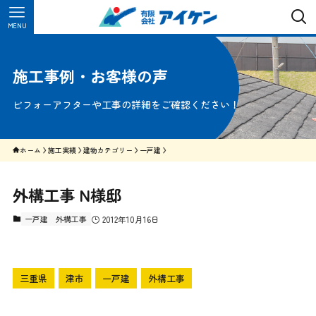
MENU
施工事例・お客様の声
ビフォーアフターや工事の詳細をご確認ください！
ホーム
施工実績
建物カテゴリー
一戸建
外構工事 N様邸
一戸建
外構工事
2012年10月16日
三重県
津市
一戸建
外構工事