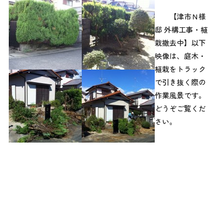
【津市Ｎ様
邸 外構工事・植
栽撤去中】以下
映像は、庭木・
植栽をトラック
で引き抜く際の
作業風景です。
どうぞご覧くだ
さい。