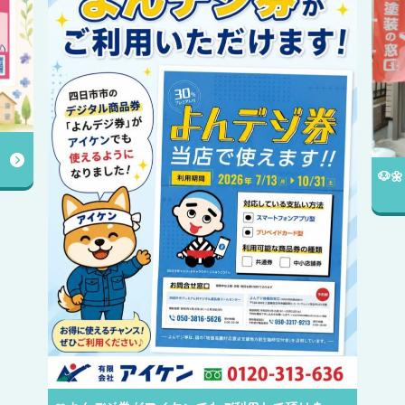
✨️
送中
🐶🌼アイケンの店舗をご紹介します😊✨️