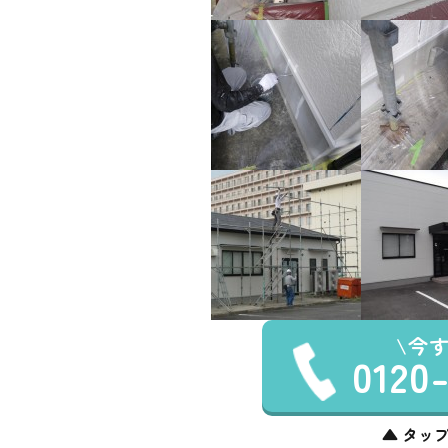
今
0120
▲ タップ