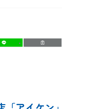
店
「アイケン」