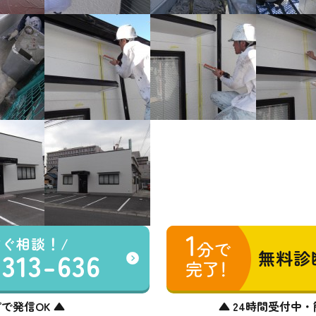
すぐ相談！
-313-636
無料診
で発信OK ▲
▲ 24時間受付中・