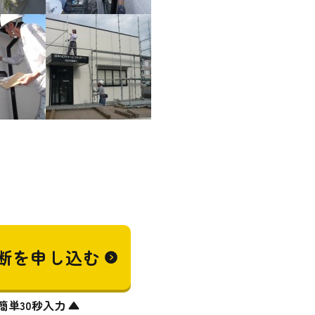
断を
申し込む
簡単30秒入力 ▲