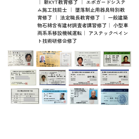
｜ 新KYT教育修了 ｜ エポガードシステ
ム施工技能士 ｜ 墜落制止用器具特別教
育修了 ｜ 法定職長教育修了 ｜ 一般建築
物石綿含有建材調査者講習修了｜ 小型車
両系系移設機械運転｜ アステックペイン
ト技術研修会修了