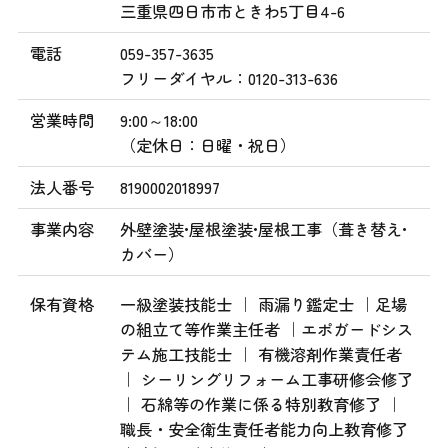
三重県四日市市ときわ5丁目4-6
電話
059-357-3635
フリーダイヤル：0120-313-636
営業時間
9:00～18:00
（定休日：日曜・祝日）
法人番号
8190002018997
事業内容
外壁塗装•屋根塗装•屋根工事（葺き替え•
カバー）
保有資格
一級塗装技能士 ｜ 雨漏り鑑定士 ｜足場
の組立て等作業主任者 ｜エポガードシス
テム施工技能士 ｜ 有機溶剤作業責任者
｜ シーリングリフォーム工事研修会修了
｜ 石綿等の作業に係る特別教育修了 ｜
職長・安全衛生責任者能力向上教育修了