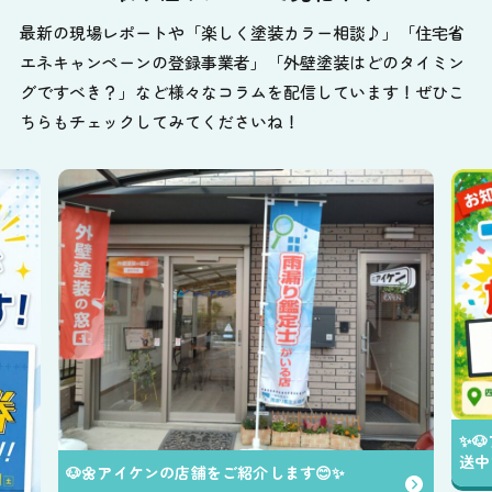
最新の現場レポートや「楽しく塗装カラー相談♪」「住宅省
エネキャンペーンの登録事業者」「外壁塗装はどのタイミン
グですべき？」など様々なコラムを配信しています！ぜひこ
ちらもチェックしてみてくださいね！
✨️
送中
🐶🌼アイケンの店舗をご紹介します😊✨️