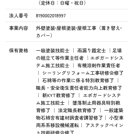
（定休日：日曜・祝日）
法人番号
8190002018997
事業内容
外壁塗装•屋根塗装•屋根工事（葺き替え•
カバー）
保有資格
一級塗装技能士 ｜ 雨漏り鑑定士 ｜足場
の組立て等作業主任者 ｜エポガードシス
テム施工技能士 ｜ 有機溶剤作業責任者
｜ シーリングリフォーム工事研修会修了
｜ 石綿等の作業に係る特別教育修了 ｜
職長・安全衛生責任者能力向上教育修了
｜ 新KYT教育修了 ｜ エポガードシステ
ム施工技能士 ｜ 墜落制止用器具特別教
育修了 ｜ 法定職長教育修了 ｜ 一般建築
物石綿含有建材調査者講習修了｜ 小型車
両系系移設機械運転｜ アステックペイン
ト技術研修会修了