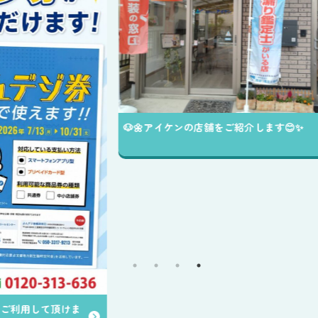
✨️
送中
🐶🌼アイケンの店舗をご紹介します😊✨️
ま