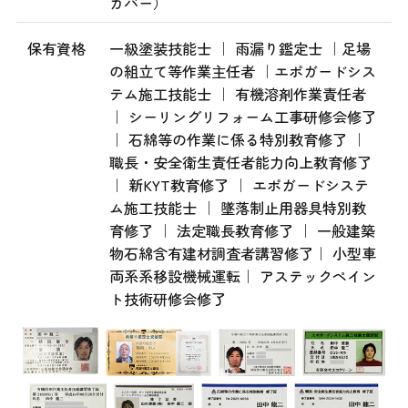
カバー）
保有資格
一級塗装技能士 ｜ 雨漏り鑑定士 ｜足場
の組立て等作業主任者 ｜エポガードシス
テム施工技能士 ｜ 有機溶剤作業責任者
｜ シーリングリフォーム工事研修会修了
｜ 石綿等の作業に係る特別教育修了 ｜
職長・安全衛生責任者能力向上教育修了
｜ 新KYT教育修了 ｜ エポガードシステ
ム施工技能士 ｜ 墜落制止用器具特別教
育修了 ｜ 法定職長教育修了 ｜ 一般建築
物石綿含有建材調査者講習修了｜ 小型車
両系系移設機械運転｜ アステックペイン
ト技術研修会修了