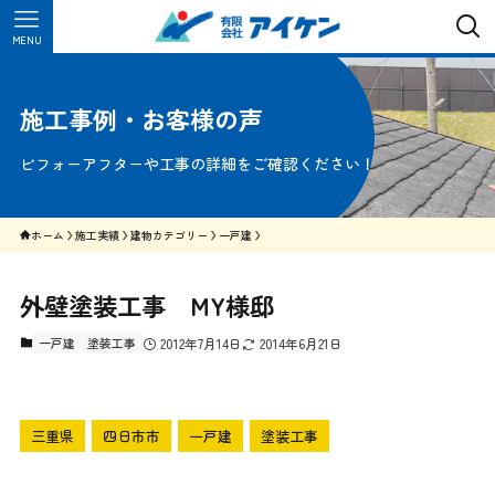
MENU
施工事例・お客様の声
ビフォーアフターや工事の詳細をご確認ください！
ホーム
施工実績
建物カテゴリー
一戸建
外壁塗装工事 MY様邸
一戸建
塗装工事
2012年7月14日
2014年6月21日
三重県
四日市市
一戸建
塗装工事