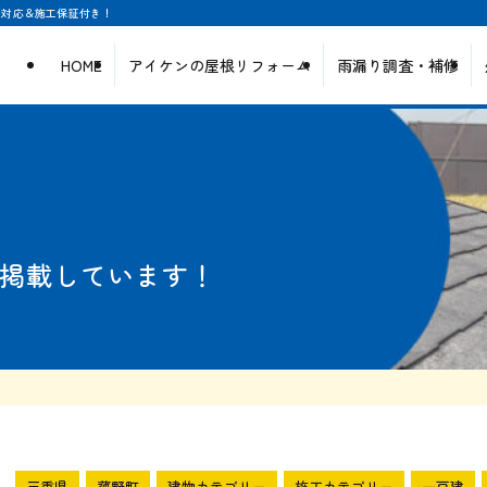
日対応＆施工保証付き！
HOME
アイケンの屋根リフォーム
雨漏り調査・補修
掲載しています！
三重県
菰野町
建物カテゴリー
施工カテゴリー
一戸建