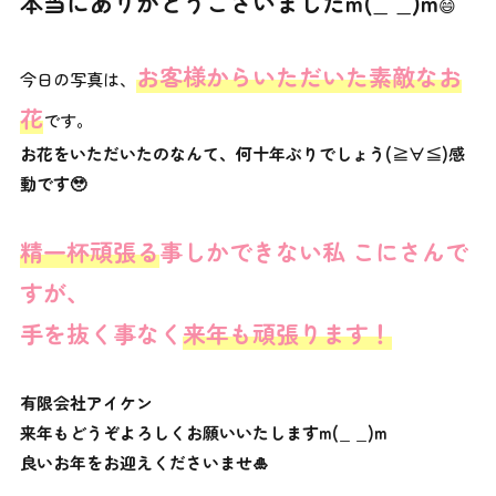
本当にありがとうございましたm(_ _)m
😄
お客様からいただいた素敵なお
今日の写真は、
花
です。
お花をいただいたのなんて、何十年ぶりでしょう(≧∀≦)感
動です🥹
精一杯頑張る
事しかできない私 こにさんで
すが、
手を抜く事なく
来年も頑張ります！
有限会社アイケン
来年もどうぞよろしくお願いいたしますm(_ _)m
良いお年をお迎えくださいませ🎍