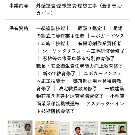
事業内容
外壁塗装•屋根塗装•屋根工事（葺き替え•
カバー）
保有資格
一級塗装技能士 ｜ 雨漏り鑑定士 ｜足場
の組立て等作業主任者 ｜エポガードシス
テム施工技能士 ｜ 有機溶剤作業責任者
｜ シーリングリフォーム工事研修会修了
｜ 石綿等の作業に係る特別教育修了 ｜
職長・安全衛生責任者能力向上教育修了
｜ 新KYT教育修了 ｜ エポガードシステ
ム施工技能士 ｜ 墜落制止用器具特別教
育修了 ｜ 法定職長教育修了 ｜ 一般建築
物石綿含有建材調査者講習修了｜ 小型車
両系系移設機械運転｜ アステックペイン
ト技術研修会修了