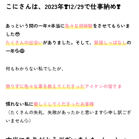
こにさんは、2023年️❣️12/29で仕事納め❣️
あっという間の一年⭐️本当に
色々な初体験
をさせてもらいま
した🥹
たくさんの出会い
がありました。そして、
緊張しっぱなし
の
一年💦😅
何もわからない私でしたが、
懲りずに色々な事を教えてくださった
アイケンの皆さま
慣れない私に
優しくしてくださったお客様
（たくさんの失礼、失敗があったかと思います💦申し訳ござ
いません💦）