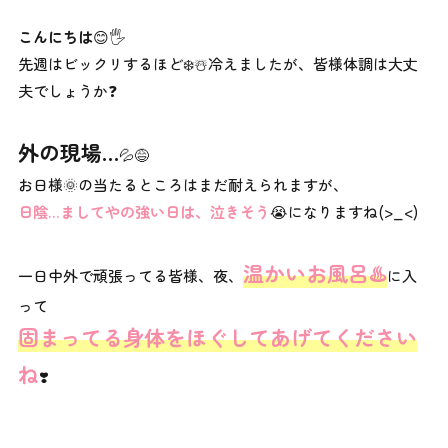
こんにちは
😊🖐️
先週はビックリするほど❄️☃️冷えましたが、皆様体調は大丈
夫でしょうか❓
外の現場…
💦😅
お日様🌞の当たるところはまだ耐えられますが、
日陰…ましてやの強い日は、泣きそう
😭になりますね(>_<)
温かいお風呂♨️
一日中外で頑張ってる皆様、夜、
に入
って
固まってる身体をほぐしてあげてください
ね
❣️