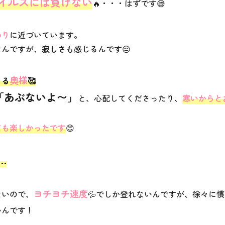
イルスには負けない
🔥・・・はずです😅
わり
に近づいています。
なんですが、
寂しさ
も感じるんです😔
奥様
さる
🥰
「あぶないよ〜」
と、心配してくださったり、
寒いからと
ても楽しかったです
😊
…
ヨチヨチ速度
ないので、
💦でしか登れないんですが、徐々に
いんです！