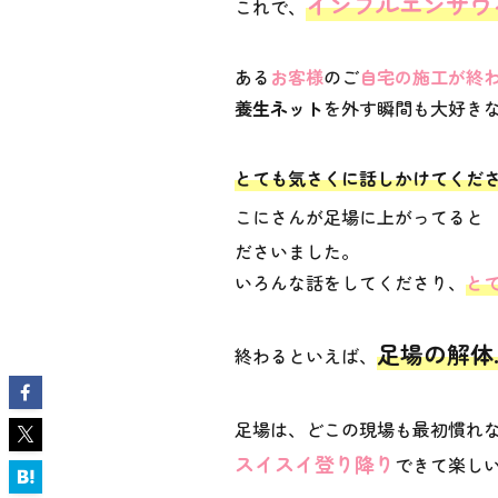
インフルエンザウ
これで、
ある
お客様
のご
自宅の施工が終
養生ネット
を外す瞬間も大好き
とても気さくに話しかけてくだ
こにさんが足場に上がってると
ださいました。
いろんな話をしてくださり、
と
足場の解体
終わるといえば、
足場は、どこの現場も最初慣れ
スイスイ登り降り
できて楽し