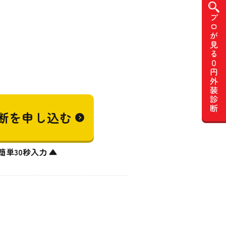
断を
申し込む
簡単30秒入力 ▲