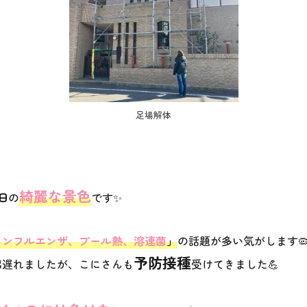
足場解体
綺麗な景色
日
の
です✨
インフルエンザ、プール熱、溶連菌
」
の話題が多い気がします
予防接種
出遅れましたが、こにさんも
受けてきました💪