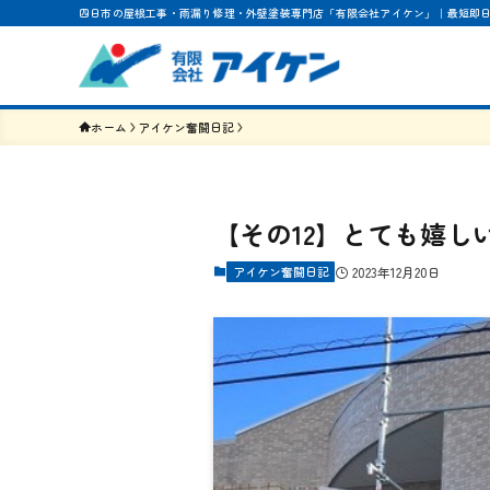
四日市の屋根工事・雨漏り修理・外壁塗装専門店「有限会社アイケン」｜最短即
ホーム
アイケン奮闘日記
【その12】とても嬉し
アイケン奮闘日記
2023年12月20日