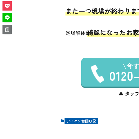
また一つ現場が終わります
綺麗になったお家
足場解体❗️
今
0120
▲ タップ
アイケン奮闘日記