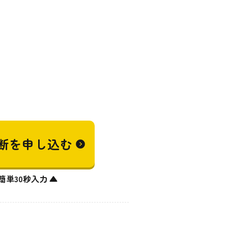
断を
申し込む
簡単30秒入力 ▲