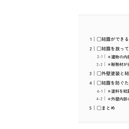
□結露ができる
□結露を放って
＊建物の内
＊断熱材が
□外壁塗装と結
□結露を防ぐた
＊塗料を結
＊外壁内部
□まとめ