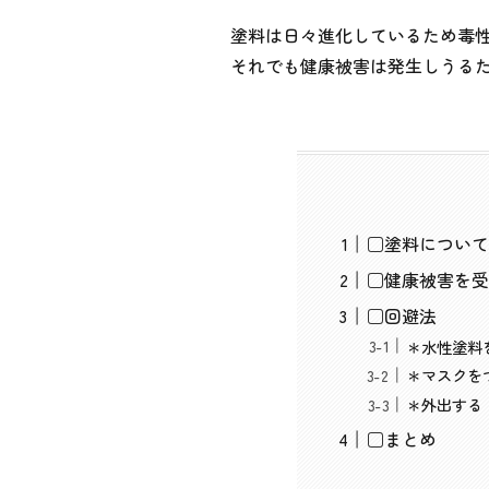
塗料は日々進化しているため毒
それでも健康被害は発生しうる
□塗料について
□健康被害を受
□回避法
＊水性塗料
＊マスクを
＊外出する
□まとめ