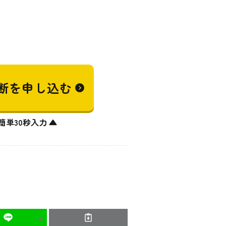
断を
申し込む
簡単30秒入力 ▲