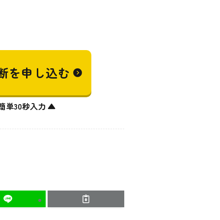
断を
申し込む
簡単30秒入力 ▲